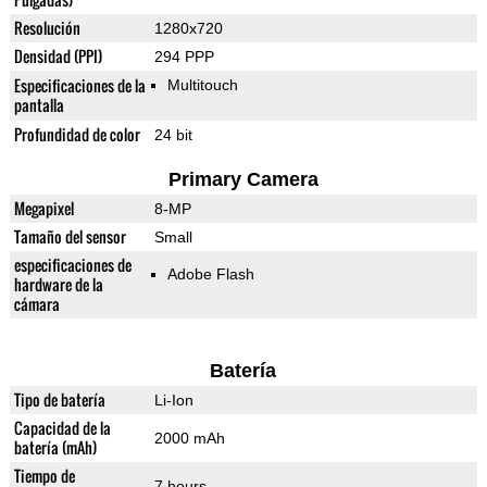
Resolución
1280x720
Densidad (PPI)
294 PPP
Especificaciones de la
Multitouch
pantalla
Profundidad de color
24 bit
Primary Camera
Megapixel
8-MP
Tamaño del sensor
Small
especificaciones de
Adobe Flash
hardware de la
cámara
Batería
Tipo de batería
Li-Ion
Capacidad de la
2000 mAh
batería (mAh)
Tiempo de
7 hours