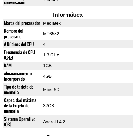
conversación
Informática
Marca del procesador
Mediatek
Nombre del
MT6582
procesador
# Núcleos del CPU
4
Frecuencia de CPU
1.3 GHz
(GHz)
RAM
1GB
Almacenamiento
4GB
incorporado
Tipo de tarjeta de
MicroSD
memoria
Capacidad máxima
de la tarjeta de
32GB
memoria
Sistema Operativo
Android 4.2
(OS)