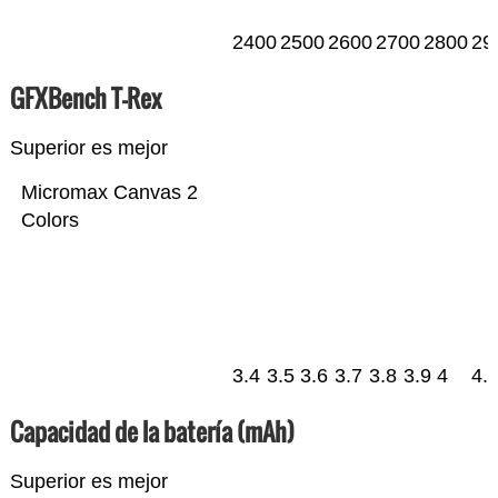
2400
2500
2600
2700
2800
29
GFXBench T-Rex
Superior es mejor
Micromax Canvas 2
Colors
3.4
3.5
3.6
3.7
3.8
3.9
4
4.
Capacidad de la batería (mAh)
Superior es mejor