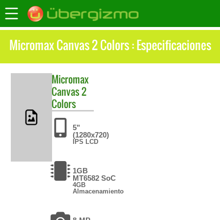
Micromax Canvas 2 Colors : Especificaciones
Micromax
Canvas 2
Colors
5"
(1280x720)
IPS LCD
1GB
MT6582 SoC
4GB
Almacenamiento