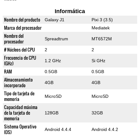
Informática
Nombre del producto
Galaxy J1
Pixi 3 (3.5)
Marca del procesador
Mediatek
Nombre del
Spreadtrum
MT6572M
procesador
# Núcleos del CPU
2
2
Frecuencia de CPU
1.2 GHz
Si GHz
(GHz)
RAM
0.5GB
0.5GB
Almacenamiento
4GB
4GB
incorporado
Tipo de tarjeta de
MicroSD
MicroSD
memoria
Capacidad máxima
de la tarjeta de
128GB
32GB
memoria
Sistema Operativo
Android 4.4.4
Android 4.4.2
(OS)