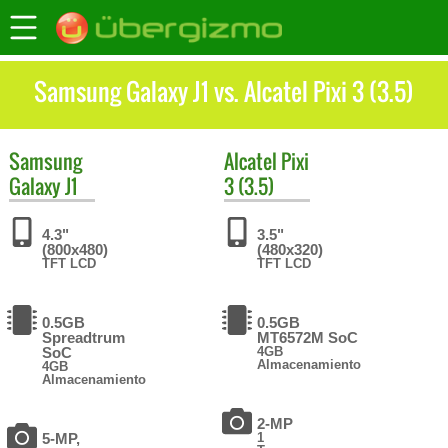
Samsung Galaxy J1 vs. Alcatel Pixi 3 (3.5)
Samsung
Alcatel
Pixi
Galaxy J1
3 (3.5)
4.3"
3.5"
(800x480)
(480x320)
TFT LCD
TFT LCD
0.5GB
0.5GB
Spreadtrum
MT6572M SoC
SoC
4GB
Almacenamiento
4GB
Almacenamiento
2-MP
5-MP,
1