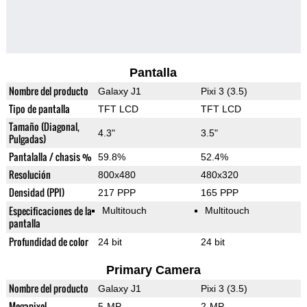
Pantalla
Nombre del producto
Galaxy J1
Pixi 3 (3.5)
Tipo de pantalla
TFT LCD
TFT LCD
Tamaño (Diagonal,
4.3"
3.5"
Pulgadas)
Pantalalla / chasis %
59.8%
52.4%
Resolución
800x480
480x320
Densidad (PPI)
217 PPP
165 PPP
Especificaciones de la
Multitouch
Multitouch
pantalla
Profundidad de color
24 bit
24 bit
Primary Camera
Nombre del producto
Galaxy J1
Pixi 3 (3.5)
Megapixel
5-MP
2-MP