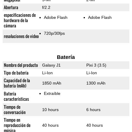
Abertura
f/2.2
especificaciones de
Adobe Flash
Adobe Flash
hardware de la
cámara
720p/30fps
resoluciones de video
Batería
Nombre del producto
Galaxy J1
Pixi 3 (3.5)
Tipo de batería
Li-Ion
Li-Ion
Capacidad de la
1850 mAh
1300 mAh
batería (mAh)
Batería
Extraíble
características
Tiempo de
10 hours
6 hours
conversación
Tiempo en
reproducción de
40 hours
40 hours
música