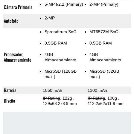
5-MP f/2.2
(Primary)
2-MP
(Primary)
Cámara Primaria
2-MP
Autofoto
Spreadtrum SoC
MT6572M SoC
0.5GB RAM
0.5GB RAM
Procesador,
4GB
4GB
Almacenamiento
Almacenamiento
Almacenamiento
MicroSD (128GB
MicroSD (32GB
max.)
max.)
Bateria
1850 mAh
1300 mAh
IP Rating
, 122g
,
IP Rating
, 100g
,
Diseño
129x68.2x8.9 mm
112.2x62x11.9 mm