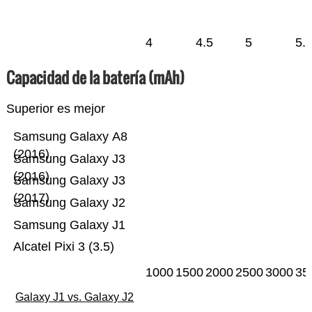
4
4.5
5
5.
Capacidad de la batería (mAh)
Superior es mejor
Samsung Galaxy A8
(2016)
Samsung Galaxy J3
(2016)
Samsung Galaxy J3
(2017)
Samsung Galaxy J2
Samsung Galaxy J1
Alcatel Pixi 3 (3.5)
1000
1500
2000
2500
3000
35
Galaxy J1 vs. Galaxy J2