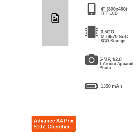
4" (800x480)
TFT LCD
0.5GO
MT6570 SoC
8GO Storage
5-MP, f/2.8
1 Arrière Appareil
Photo
1350 mAh
Advance A4 Prix
$107. Chercher