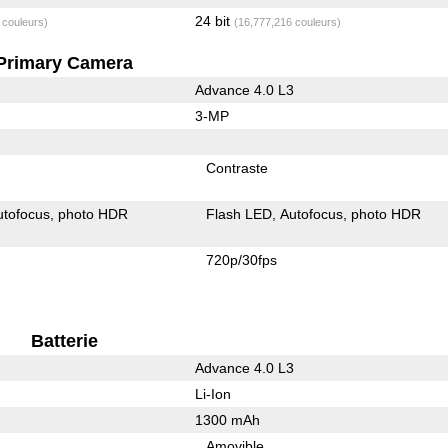
24 bit
 couleurs)
(16,777,216 couleurs)
Primary Camera
Advance 4.0 L3
3-MP
Contraste
utofocus
photo HDR
Flash LED
Autofocus
photo HDR
720p/30fps
Batterie
Advance 4.0 L3
Li-Ion
1300 mAh
Amovible