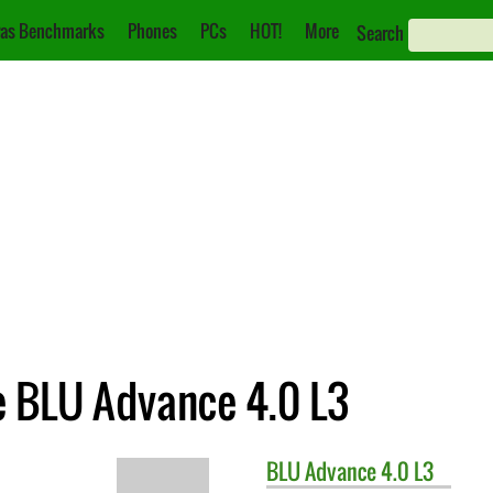
as Benchmarks
Phones
PCs
HOT!
More
Search
 BLU Advance 4.0 L3
BLU
Advance 4.0 L3