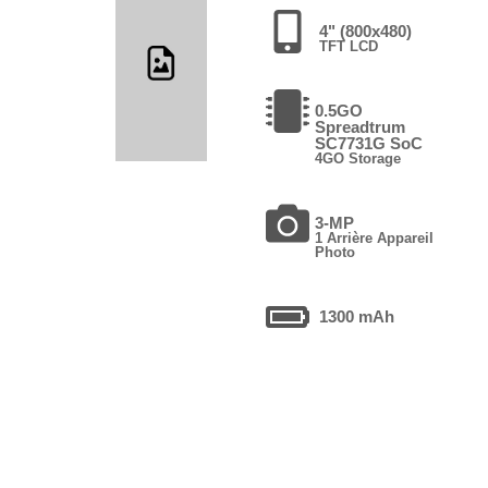
4" (800x480)
TFT LCD
0.5GO
Spreadtrum
SC7731G SoC
4GO Storage
3-MP
1 Arrière Appareil
Photo
1300 mAh