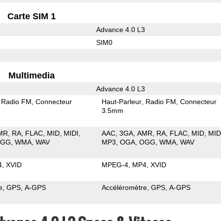
Carte SIM 1
Advance 4.0 L3
SIM0
Multimedia
Advance 4.0 L3
Radio FM
Connecteur
Haut-Parleur
Radio FM
Connecteur
3.5mm
MR
RA
FLAC
MID
MIDI
AAC
3GA
AMR
RA
FLAC
MID
MID
OGG
WMA
WAV
MP3
OGA
OGG
WMA
WAV
4
XVID
MPEG-4
MP4
XVID
e
GPS
A-GPS
Accéléromètre
GPS
A-GPS