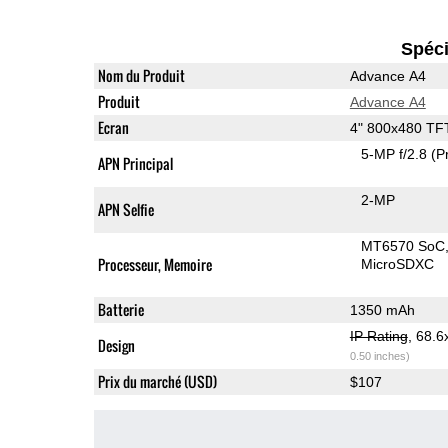
Spéci
Nom du Produit
Advance A4
Produit
Advance A4
Ecran
4" 800x480 TF
5-MP f/2.8
(P
APN Principal
2-MP
APN Selfie
MT6570 SoC
Processeur, Memoire
MicroSDXC
Batterie
1350 mAh
IP Rating
, 68.
Design
0.50 inches)
Prix du marché (USD)
$107