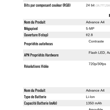
Bits par composant couleur (RGB)
24 bit
(16,777,216
Nom du Produit
Advance A4
Mégapixel
5-MP
Ouverture (f-stop)
f/2.8
Contraste
Propriétés autofocus
Flash LED
A
APN Propriétés Hardware
720p/30fps
Résolutions Vidéo
Nom du Produit
Advance A4
Type de Batterie
Li-Ion
Capacité Batterie (mAh)
1350 mAh
Amovible