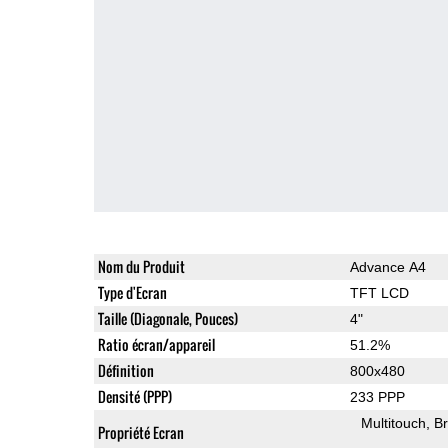
Nom du Produit
Advance A4
Type d'Ecran
TFT LCD
Taille (Diagonale, Pouces)
4"
Ratio écran/appareil
51.2%
Définition
800x480
Densité (PPP)
233 PPP
Multitouch
Br
Propriété Ecran