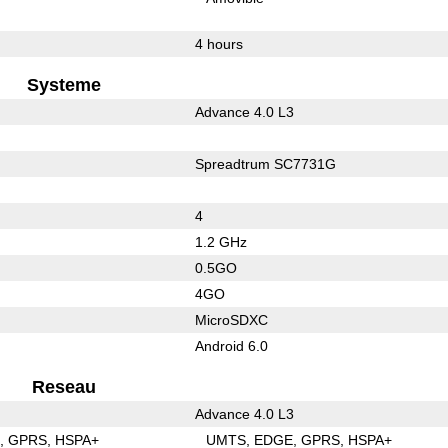
4 hours
Systeme
Advance 4.0 L3
Spreadtrum SC7731G
4
1.2 GHz
0.5GO
4GO
MicroSDXC
Android 6.0
Reseau
Advance 4.0 L3
E
GPRS
HSPA+
UMTS
EDGE
GPRS
HSPA+