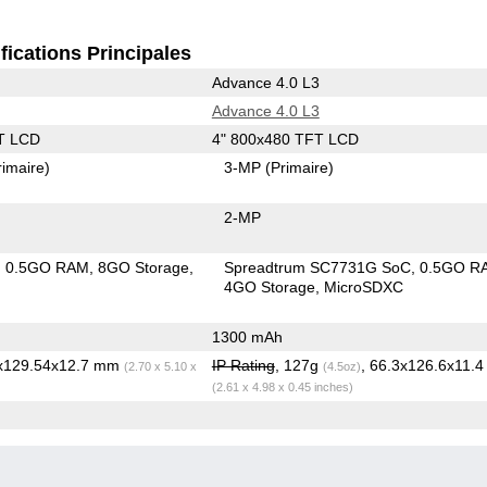
fications Principales
Advance 4.0 L3
Advance 4.0 L3
T LCD
4" 800x480 TFT LCD
rimaire)
3-MP
(Primaire)
2-MP
0.5GO RAM
8GO Storage
Spreadtrum SC7731G SoC
0.5GO R
4GO Storage
MicroSDXC
1300 mAh
6x129.54x12.7 mm
IP Rating
, 127g
, 66.3x126.6x11.
(2.70 x 5.10 x
(4.5oz)
(2.61 x 4.98 x 0.45 inches)