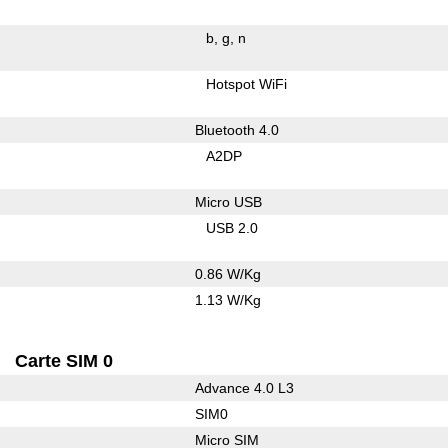
b
g
n
Hotspot WiFi
Bluetooth 4.0
A2DP
Micro USB
USB 2.0
0.86 W/Kg
1.13 W/Kg
Carte SIM 0
Advance 4.0 L3
SIM0
Micro SIM