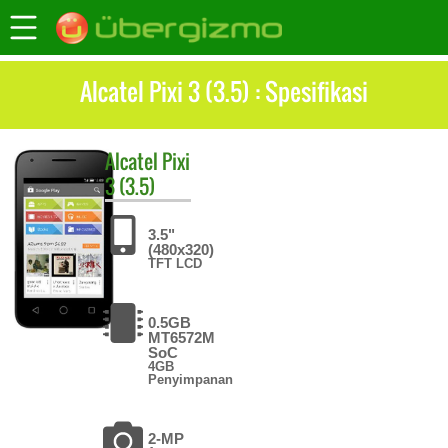
Alcatel Pixi 3 (3.5) : Spesifikasi
Alcatel
Pixi
3 (3.5)
3.5"
(480x320)
TFT LCD
0.5GB
MT6572M
SoC
4GB
Penyimpanan
2-MP