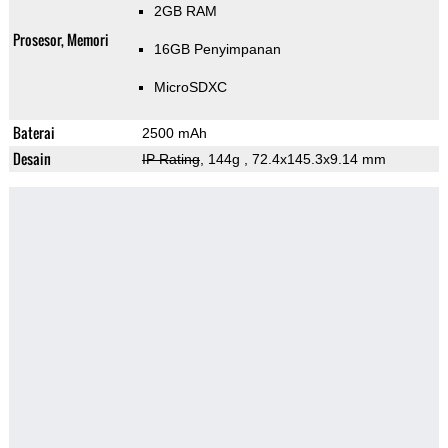
2GB RAM
Prosesor, Memori
16GB Penyimpanan
MicroSDXC
Baterai
2500 mAh
Desain
IP Rating
, 144g
, 72.4x145.3x9.14 mm