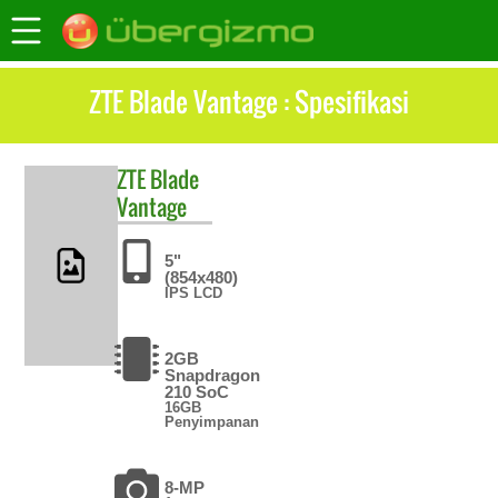
ZTE Blade Vantage : Spesifikasi
ZTE
Blade
Vantage
5"
(854x480)
IPS LCD
2GB
Snapdragon
210 SoC
16GB
Penyimpanan
8-MP