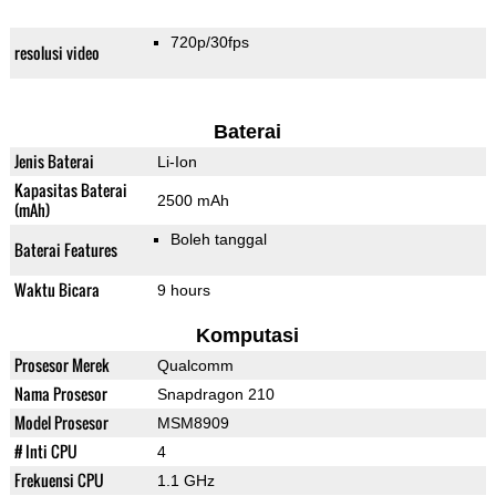
720p/30fps
resolusi video
Baterai
Jenis Baterai
Li-Ion
Kapasitas Baterai
2500 mAh
(mAh)
Boleh tanggal
Baterai Features
Waktu Bicara
9 hours
Komputasi
Prosesor Merek
Qualcomm
Nama Prosesor
Snapdragon 210
Model Prosesor
MSM8909
# Inti CPU
4
Frekuensi CPU
1.1 GHz