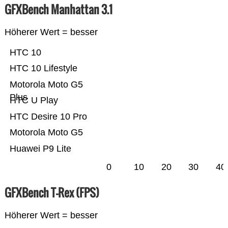
GFXBench Manhattan 3.1
Höherer Wert = besser
HTC 10
HTC 10 Lifestyle
Motorola Moto G5
Plus
HTC U Play
HTC Desire 10 Pro
Motorola Moto G5
Huawei P9 Lite
0
10
20
30
40
GFXBench T-Rex (FPS)
Höherer Wert = besser