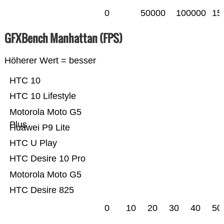
0
50000
100000
15
GFXBench Manhattan (FPS)
Höherer Wert = besser
HTC 10
HTC 10 Lifestyle
Motorola Moto G5
Plus
Huawei P9 Lite
HTC U Play
HTC Desire 10 Pro
Motorola Moto G5
HTC Desire 825
0
10
20
30
40
50