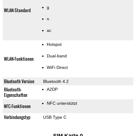
g
WLAN-Standard
n
ac
Hotspot
Dual-band
WLAN-Funktionen
WiFi Direct
Bluetooth Version
Bluetooth 4.2
Bluetooth-
A2DP
Eigenschaften
NFC unterstützt
NFC-Funktionen
Verbindungstyp
USB Type C
SIM Karte 0