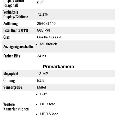
Display-Größe
5.2"
(diagonal)
Verhältnis
71.1%
Display/Gehäuse
Auflösung
2560x1440
Pixel-Dichte (PPI)
565 PPI
Glas
Gorilla Glass 4
Multitouch
Anzeigeeigenschaften
Farben Bits
24 bit
Primärkamera
Megapixel
12-MP
Öffnung
f/1.8
Sensorgröße
Mittel
Blitz
Weitere
HDR foto
Kamerfunktionen
HDR Video