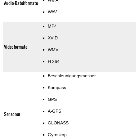
WMA
Audio-Dateiformate
WAV
MP4
XVID
Videoformate
WMV
H.264
Beschleunigungsmesser
Kompass
GPS
A-GPS
Sensoren
GLONASS
Gyroskop