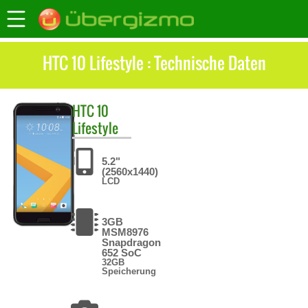
HTC 10 Lifestyle : Technische Daten
HTC
10
Lifestyle
5.2"
(2560x1440)
LCD
3GB
MSM8976
Snapdragon
652 SoC
32GB
Speicherung