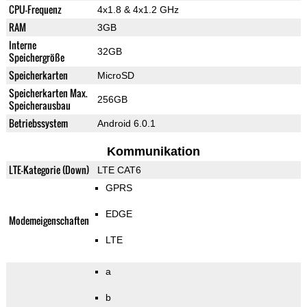
CPU-Frequenz
4x1.8 & 4x1.2 GHz
RAM
3GB
Interne
32GB
Speichergröße
Speicherkarten
MicroSD
Speicherkarten Max.
256GB
Speicherausbau
Betriebssystem
Android 6.0.1
Kommunikation
LTE-Kategorie (Down)
LTE CAT6
GPRS
EDGE
Modemeigenschaften
LTE
a
b