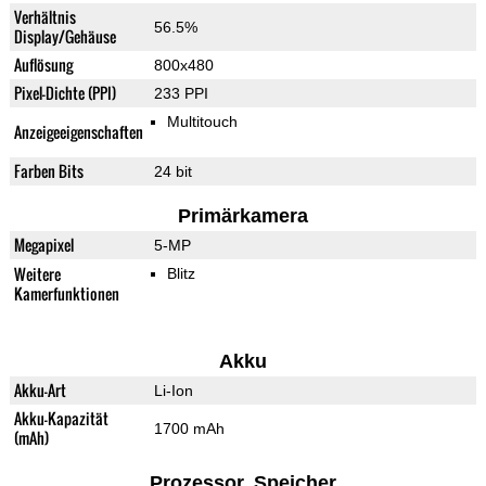
Verhältnis
56.5%
Display/Gehäuse
Auflösung
800x480
Pixel-Dichte (PPI)
233 PPI
Multitouch
Anzeigeeigenschaften
Farben Bits
24 bit
Primärkamera
Megapixel
5-MP
Weitere
Blitz
Kamerfunktionen
Akku
Akku-Art
Li-Ion
Akku-Kapazität
1700 mAh
(mAh)
Prozessor, Speicher