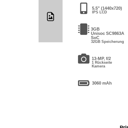
5.5" (1440x720)
IPS LCD
3GB
Unisoc SC9863A
SoC
32GB Speicherung
13-MP, f/2
1 Rückseite
Kamera
3060 mAh
Pri