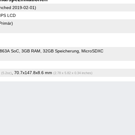
nched 2019-02-01)
 IPS LCD
Primär)
9863A SoC
3GB RAM
32GB Speicherung
MicroSDXC
g
, 70.7x147.8x8.6 mm
(5.2oz)
(2.78 x 5.82 x 0.34 inches)