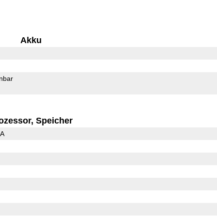
Akku
rnbar
ozessor, Speicher
3A