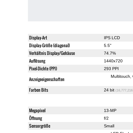
Display-Art
IPS LCD
Display-Größe (diagonal)
5.5"
Verhältnis Display/Gehäuse
74.7%
Auflösung
1440x720
Pixel-Dichte (PPI)
293 PPI
Multitouch
Anzeigeeigenschaften
Farben Bits
24 bit
(16,777,216
Megapixel
13-MP
Öffnung
f/2
Sensorgröße
Small