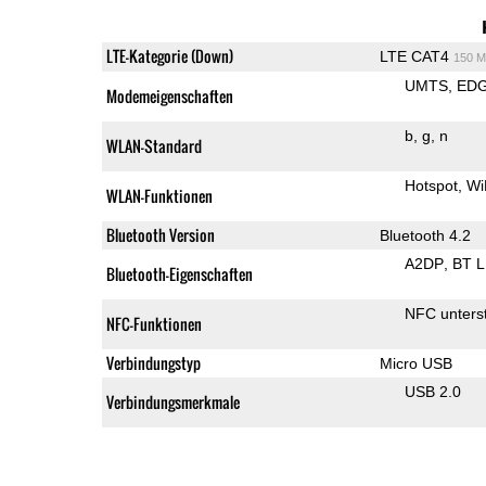
LTE-Kategorie (Down)
LTE CAT4
150 M
UMTS
ED
Modemeigenschaften
b
g
n
WLAN-Standard
Hotspot
Wi
WLAN-Funktionen
Bluetooth Version
Bluetooth 4.2
A2DP
BT 
Bluetooth-Eigenschaften
NFC unterst
NFC-Funktionen
Verbindungstyp
Micro USB
USB 2.0
Verbindungsmerkmale