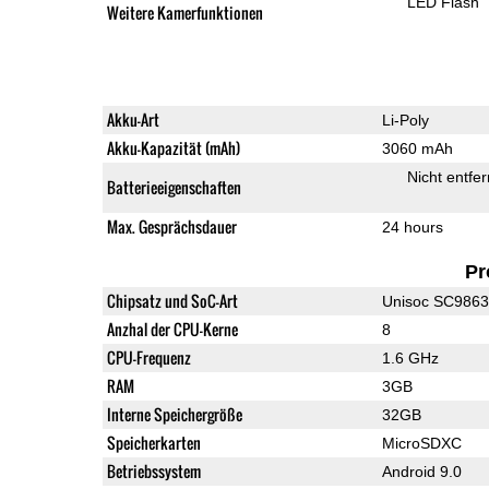
LED Flash
Weitere Kamerfunktionen
Akku-Art
Li-Poly
Akku-Kapazität (mAh)
3060 mAh
Nicht entfe
Batterieeigenschaften
Max. Gesprächsdauer
24 hours
Pr
Chipsatz und SoC-Art
Unisoc SC986
Anzhal der CPU-Kerne
8
CPU-Frequenz
1.6 GHz
RAM
3GB
Interne Speichergröße
32GB
Speicherkarten
MicroSDXC
Betriebssystem
Android 9.0