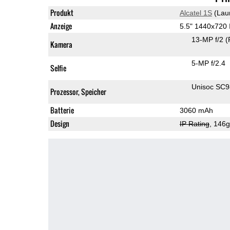
Produkt
Alcatel 1S
(Lau
Anzeige
5.5" 1440x720
13-MP f/2
(
Kamera
5-MP f/2.4
Selfie
Unisoc SC
Prozessor, Speicher
Batterie
3060 mAh
Design
IP Rating
, 146