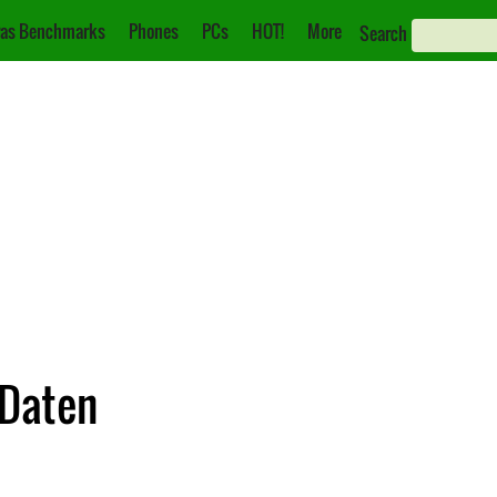
as Benchmarks
Phones
PCs
HOT!
More
Search
 Daten