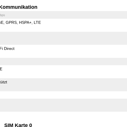
Kommunikation
bps
GE
GPRS
HSPA+
LTE
Fi Direct
LE
ützt
SIM Karte 0