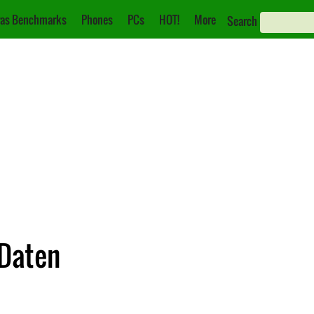
as Benchmarks
Phones
PCs
HOT!
More
Search
 Daten