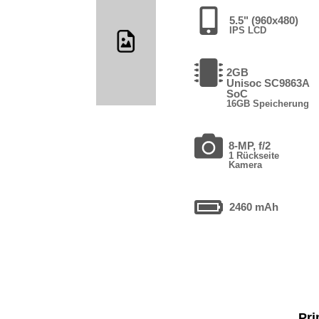
5.5" (960x480)
IPS LCD
2GB
Unisoc SC9863A
SoC
16GB Speicherung
8-MP, f/2
1 Rückseite
Kamera
2460 mAh
Pri