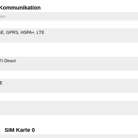
Kommunikation
bps
GE
GPRS
HSPA+
LTE
Fi Direct
LE
SIM Karte 0