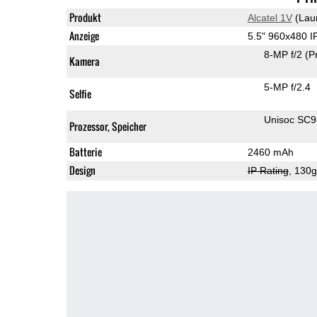
Produkt
Alcatel 1V
(Lau
Anzeige
5.5" 960x480 
8-MP f/2
(P
Kamera
5-MP f/2.4
Selfie
Unisoc SC
Prozessor, Speicher
Batterie
2460 mAh
Design
IP Rating
, 130