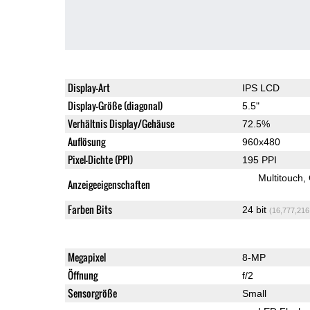
Display-Art
IPS LCD
Display-Größe (diagonal)
5.5"
Verhältnis Display/Gehäuse
72.5%
Auflösung
960x480
Pixel-Dichte (PPI)
195 PPI
Multitouch
Anzeigeeigenschaften
Farben Bits
24 bit
(16,777,216
Megapixel
8-MP
Öffnung
f/2
Sensorgröße
Small