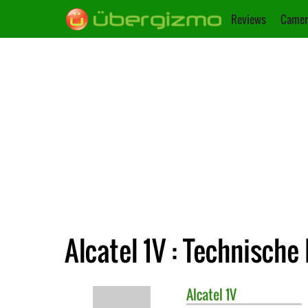
Reviews
Camer
Alcatel 1V : Technische
Alcatel
1V