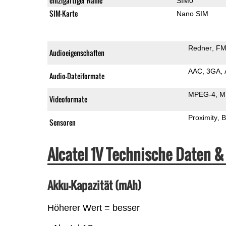
einzigartiger Name
SIM0
SIM-Karte
Nano SIM
Redner
FM
Audioeigenschaften
AAC
3GA
Audio-Dateiformate
MPEG-4
M
Videoformate
Proximity
B
Sensoren
Alcatel 1V Technische Daten 
Akku-Kapazität (mAh)
Höherer Wert = besser