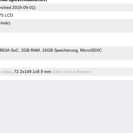
nched 2019-09-01)
IPS LCD
rimär)
9863A SoC
2GB RAM
16GB Speicherung
MicroSDXC
g
, 72.2x149.1x8.9 mm
(4.6oz)
(2.84 x 5.87 x 0.35 inches)