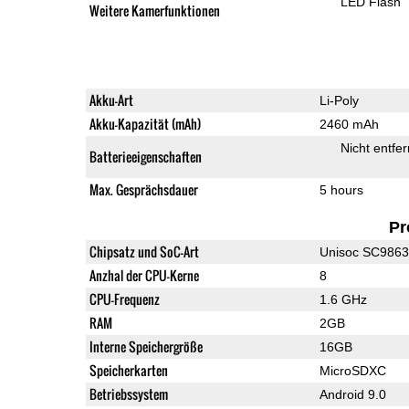
LED Flash
Weitere Kamerfunktionen
Akku-Art
Li-Poly
Akku-Kapazität (mAh)
2460 mAh
Nicht entfe
Batterieeigenschaften
Max. Gesprächsdauer
5 hours
Pr
Chipsatz und SoC-Art
Unisoc SC986
Anzhal der CPU-Kerne
8
CPU-Frequenz
1.6 GHz
RAM
2GB
Interne Speichergröße
16GB
Speicherkarten
MicroSDXC
Betriebssystem
Android 9.0