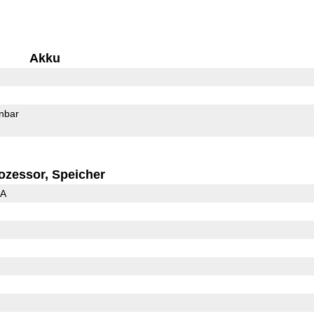
Akku
rnbar
ozessor, Speicher
3A