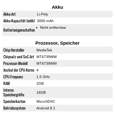
Akku
Akku-Art
Li-Poly
Akku-Kapazität (mAh)
3000 mAh
Nicht entfernbar
Batterieeigenschaften
Prozessor, Speicher
Chip-Hersteller
MediaTek
Chipsatz und SoC-Art
MT6739WW
Prozessor-Modell
MT6739WW
Anzhal der CPU-Kerne
4
CPU-Frequenz
1.5 GHz
RAM
2GB
Interne
16GB
Speichergröße
Speicherkarten
MicroSDXC
Betriebssystem
Android 8.1