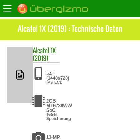
Alcatel 1X (2019) : Technische Daten
Alcatel
1X
(2019)
5.5"
(1440x720)
IPS LCD
2GB
MT6739WW
SoC
16GB
Speicherung
13-MP,