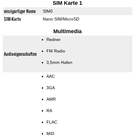
SIM Karte 1
einzigartiger Name
SIM0
SIM-Karte
Nano SIM/MicroSD
Multimedia
Redner
FM Radio
Audioeigenschaften
3,5mm Hafen
AAC
3GA
AMR
RA
FLAC
MID