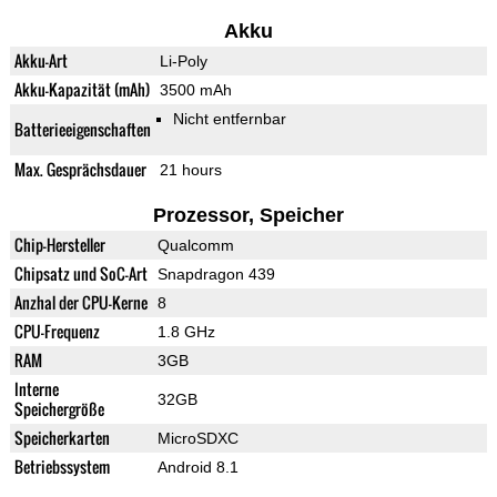
Akku
Akku-Art
Li-Poly
Akku-Kapazität (mAh)
3500 mAh
Nicht entfernbar
Batterieeigenschaften
Max. Gesprächsdauer
21 hours
Prozessor, Speicher
Chip-Hersteller
Qualcomm
Chipsatz und SoC-Art
Snapdragon 439
Anzhal der CPU-Kerne
8
CPU-Frequenz
1.8 GHz
RAM
3GB
Interne
32GB
Speichergröße
Speicherkarten
MicroSDXC
Betriebssystem
Android 8.1