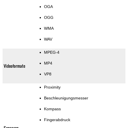
OGA
OGG
WMA
WAV
MPEG-4
MP4
Videoformate
VP8
Proximity
Beschleunigungsmesser
Kompass
Fingerabdruck
Sensoren