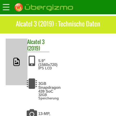
Alcatel 3 (2019) : Technische Daten
Alcatel
3
(2019)
5.9"
(1560x720)
IPS LCD
3GB
Snapdragon
439 SoC
32GB
Speicherung
13-MP,