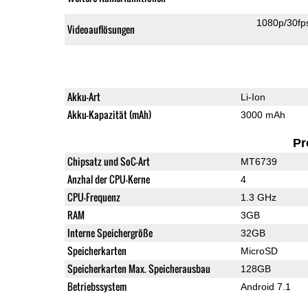
1080p/30fp
Videoauflösungen
Akku-Art
Li-Ion
Akku-Kapazität (mAh)
3000 mAh
Pr
Chipsatz und SoC-Art
MT6739
Anzhal der CPU-Kerne
4
CPU-Frequenz
1.3 GHz
RAM
3GB
Interne Speichergröße
32GB
Speicherkarten
MicroSD
Speicherkarten Max. Speicherausbau
128GB
Betriebssystem
Android 7.1