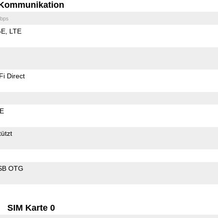
Kommunikation
bps
GE
LTE
Fi Direct
LE
ützt
SB OTG
SIM Karte 0