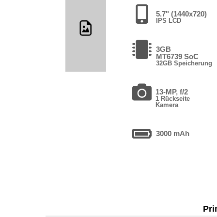
5.7" (1440x720)
IPS LCD
3GB
MT6739 SoC
32GB Speicherung
13-MP, f/2
1 Rückseite
Kamera
3000 mAh
Pri