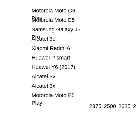
Motorola Moto G6
Play
Motorola Moto E5
Samsung Galaxy J5
Pro
Alcatel 3c
Xiaomi Redmi 6
Huawei P smart
Huawei Y6 (2017)
Alcatel 3v
Alcatel 3x
Motorola Moto E5
Play
2375
2500
2625
2