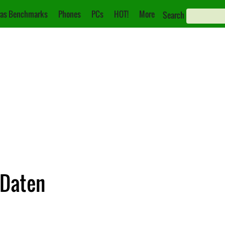
as Benchmarks
Phones
PCs
HOT!
More
Search
 Daten