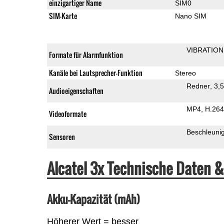
einzigartiger Name
SIM0
SIM-Karte
Nano SIM
VIBRATION
Formate für Alarmfunktion
Kanäle bei Lautsprecher-Funktion
Stereo
Redner
3,
Audioeigenschaften
MP4
H.264
Videoformate
Beschleuni
Sensoren
Alcatel 3x Technische Daten 
Akku-Kapazität (mAh)
Höherer Wert = besser