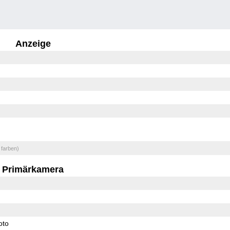
Anzeige
 farben)
Primärkamera
oto