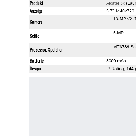
Produkt
Alcatel 3x
(Laun
Anzeige
5.7" 1440x720
13-MP f/2
(
Kamera
5-MP
Selfie
MT6739 S
Prozessor, Speicher
Batterie
3000 mAh
Design
IP Rating
, 144