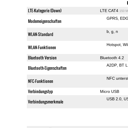
LTE-Kategorie (Down)
LTE CAT4
150 M
GPRS
ED
Modemeigenschaften
b
g
n
WLAN-Standard
Hotspot
Wi
WLAN-Funktionen
Bluetooth Version
Bluetooth 4.2
A2DP
BT 
Bluetooth-Eigenschaften
NFC unterst
NFC-Funktionen
Verbindungstyp
Micro USB
USB 2.0
U
Verbindungsmerkmale