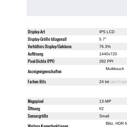
Display-Art
IPS LCD
Display-Größe (diagonal)
5.7"
Verhältnis Display/Gehäuse
76.3%
Auflösung
1440x720
Pixel-Dichte (PPI)
282 PPI
Multitouch
Anzeigeeigenschaften
Farben Bits
24 bit
(16,777,216
Megapixel
13-MP
Öffnung
f/2
Sensorgröße
Small
Blitz
HDR f
Weitere Kamerfunktionen