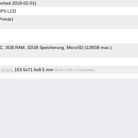
ched 2018-02-01)
 IPS LCD
Primär)
oC
3GB RAM
32GB Speicherung
MicroSD (128GB max.)
g
, 153.5x71.6x8.5 mm
(5.1oz)
(6.04 x 2.82 x 0.33 inches)