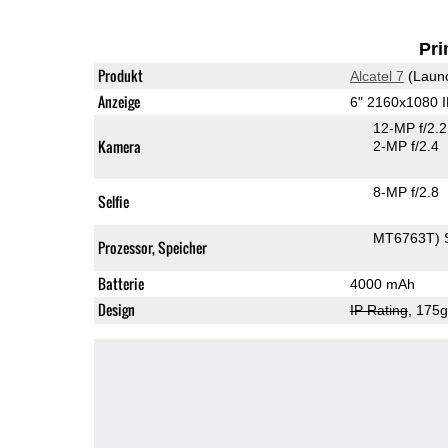
Pri
Produkt
Alcatel 7
(Laun
Anzeige
6" 2160x1080 
12-MP f/2.
Kamera
2-MP f/2.4
8-MP f/2.8
Selfie
MT6763T) 
Prozessor, Speicher
Batterie
4000 mAh
Design
IP Rating
, 175