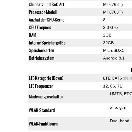
Chipsatz und SoC-Art
MT6763T)
Prozessor-Modell
MT6763T)
Anzhal der CPU-Kerne
8
CPU-Frequenz
2.3 GHz
RAM
2GB
Interne Speichergröße
32GB
Speicherkarten
MicroSDXC
Betriebssystem
Android 8.1
LTE-Kategorie (Down)
LTE CAT6
301 M
LTE Frequenzen
12, 66, 71
UMTS
ED
Modemeigenschaften
a
b
g
n
WLAN-Standard
Dual-band
WLAN-Funktionen