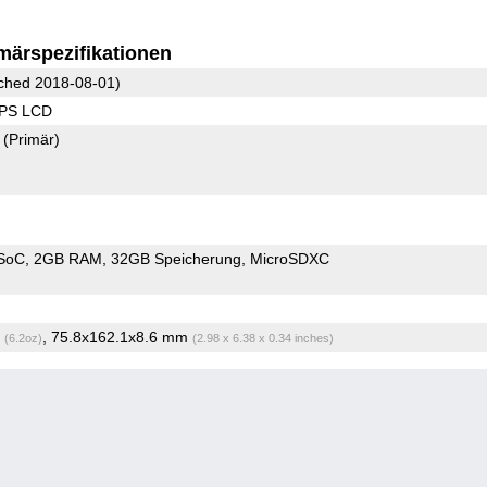
märspezifikationen
ched 2018-08-01)
IPS LCD
2
(Primär)
SoC
2GB RAM
32GB Speicherung
MicroSDXC
g
, 75.8x162.1x8.6 mm
(6.2oz)
(2.98 x 6.38 x 0.34 inches)