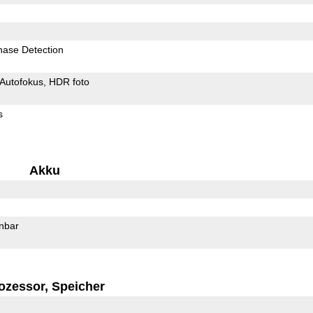
hase Detection
Autofokus
HDR foto
s
Akku
rnbar
ozessor, Speicher