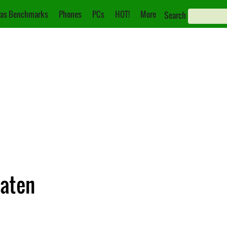
as Benchmarks
Phones
PCs
HOT!
More
Search
Daten