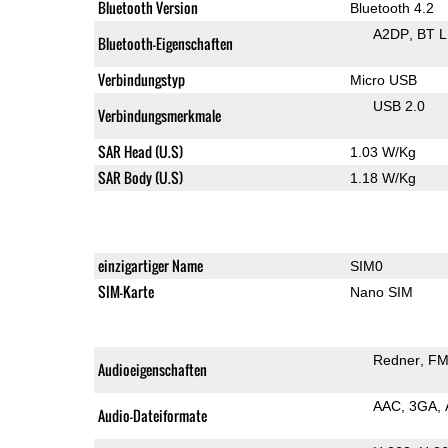
Bluetooth Version
Bluetooth 4.2
A2DP
BT 
Bluetooth-Eigenschaften
Verbindungstyp
Micro USB
USB 2.0
Verbindungsmerkmale
SAR Head (U.S)
1.03 W/Kg
SAR Body (U.S)
1.18 W/Kg
einzigartiger Name
SIM0
SIM-Karte
Nano SIM
Redner
FM
Audioeigenschaften
AAC
3GA
Audio-Dateiformate