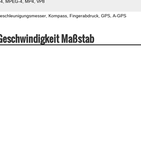
64
MPEG-4
MP4
VP8
eschleunigungsmesser
Kompass
Fingerabdruck
GPS
A-GPS
 Geschwindigkeit Maßstab