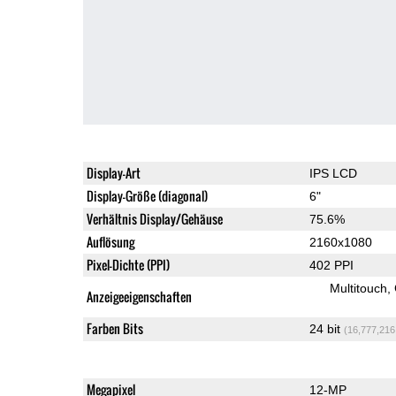
Display-Art
IPS LCD
Display-Größe (diagonal)
6"
Verhältnis Display/Gehäuse
75.6%
Auflösung
2160x1080
Pixel-Dichte (PPI)
402 PPI
Multitouch
Anzeigeeigenschaften
Farben Bits
24 bit
(16,777,216
Megapixel
12-MP