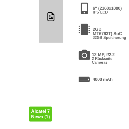
6" (2160x1080)
IPS LCD
2GB
MT6763T) SoC
32GB Speicherung
12-MP, f/2.2
2 Rückseite
Cameras
4000 mAh
Alcatel 7
News (1)