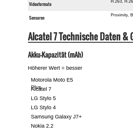
H.263
H.2
Videoformate
Proximity
B
Sensoren
Alcatel 7 Technische Daten &
Akku-Kapazität (mAh)
Höherer Wert = besser
Motorola Moto E5
Plus
Alcatel 7
LG Stylo 5
LG Stylo 4
Samsung Galaxy J7+
Nokia 2.2