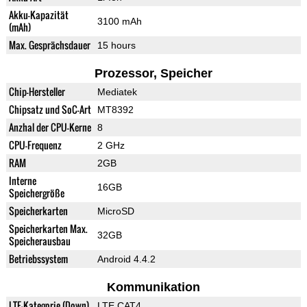
Akku-Kapazität
3100 mAh
(mAh)
Max. Gesprächsdauer
15 hours
Prozessor, Speicher
Chip-Hersteller
Mediatek
Chipsatz und SoC-Art
MT8392
Anzhal der CPU-Kerne
8
CPU-Frequenz
2 GHz
RAM
2GB
Interne
16GB
Speichergröße
Speicherkarten
MicroSD
Speicherkarten Max.
32GB
Speicherausbau
Betriebssystem
Android 4.4.2
Kommunikation
LTE-Kategorie (Down)
LTE CAT4