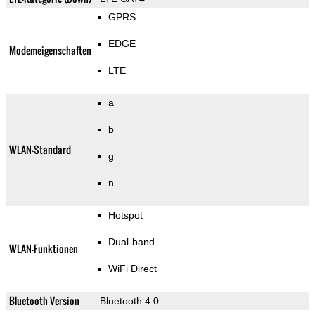
GPRS
EDGE
Modemeigenschaften
LTE
a
b
WLAN-Standard
g
n
Hotspot
Dual-band
WLAN-Funktionen
WiFi Direct
Bluetooth Version
Bluetooth 4.0