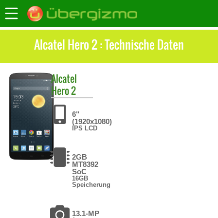
Alcatel Hero 2 : Technische Daten
Alcatel
Hero 2
6"
(1920x1080)
IPS LCD
2GB
MT8392
SoC
16GB
Speicherung
13.1-MP