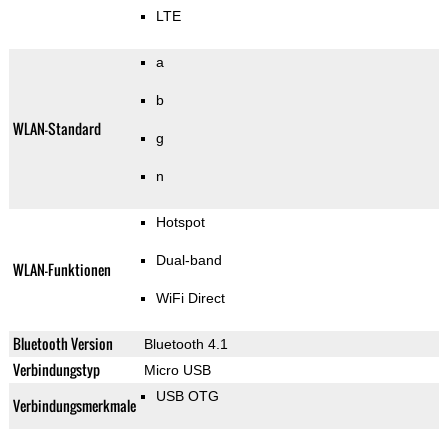
LTE
a
b
WLAN-Standard
g
n
Hotspot
Dual-band
WLAN-Funktionen
WiFi Direct
Bluetooth Version
Bluetooth 4.1
Verbindungstyp
Micro USB
USB OTG
Verbindungsmerkmale