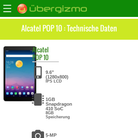
Alcatel POP 10 : Technische Daten
Alcatel
POP 10
9.6"
(1280x800)
IPS LCD
1GB
Snapdragon
410 SoC
8GB
Speicherung
5-MP