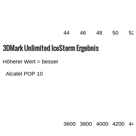
44
46
48
50
52
3DMark Unlimited IceStorm Ergebnis
Höherer Wert = besser
Alcatel POP 10
3600
3800
4000
4200
44