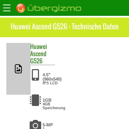
Huawei Ascend G526 : Technische Daten
Huawei
Ascend
G526
4.5"
(960x540)
IPS LCD
1GB
4GB
Speicherung
5-MP
1