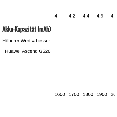
4
4.2
4.4
4.6
4.
Akku-Kapazität (mAh)
Höherer Wert = besser
Huawei Ascend G526
1600
1700
1800
1900
20