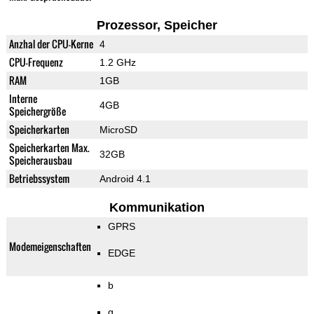
Prozessor, Speicher
Anzhal der CPU-Kerne
4
CPU-Frequenz
1.2 GHz
RAM
1GB
Interne
4GB
Speichergröße
Speicherkarten
MicroSD
Speicherkarten Max.
32GB
Speicherausbau
Betriebssystem
Android 4.1
Kommunikation
GPRS
Modemeigenschaften
EDGE
b
g