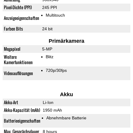
Pixel-Dichte (PPI)
245 PPI
Multitouch
Anzeigeeigenschaften
Farben Bits
24 bit
Primärkamera
Megapixel
5-MP
Weitere
Blitz
Kamerfunktionen
720p/30fps
Videoauflösungen
Akku
Akku-Art
Li-Ion
Akku-Kapazität (mAh)
1950 mAh
Abnehmbare Batterie
Batterieeigenschaften
Max. Gesprächsdauer
8 hours