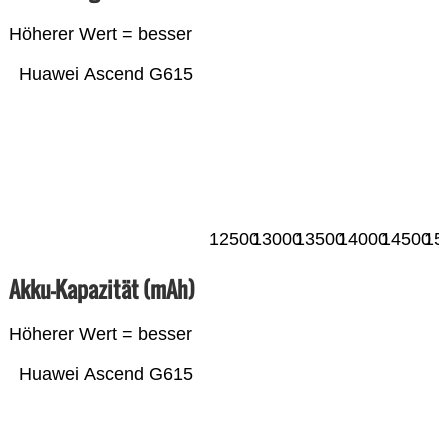
Höherer Wert = besser
Huawei Ascend G615
12500
13000
13500
14000
14500
15
Akku-Kapazität (mAh)
Höherer Wert = besser
Huawei Ascend G615