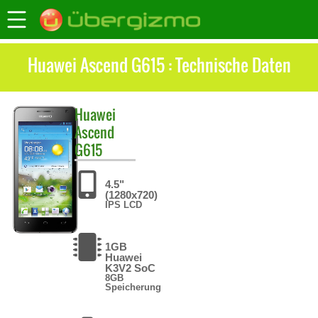
Huawei Ascend G615 : Technische Daten
Huawei
Ascend
G615
4.5"
(1280x720)
IPS LCD
1GB
Huawei
K3V2 SoC
8GB
Speicherung