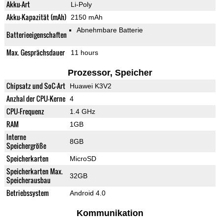
Akku-Art
Li-Poly
Akku-Kapazität (mAh)
2150 mAh
Abnehmbare Batterie
Batterieeigenschaften
Max. Gesprächsdauer
11 hours
Prozessor, Speicher
Chipsatz und SoC-Art
Huawei K3V2
Anzhal der CPU-Kerne
4
CPU-Frequenz
1.4 GHz
RAM
1GB
Interne
8GB
Speichergröße
Speicherkarten
MicroSD
Speicherkarten Max.
32GB
Speicherausbau
Betriebssystem
Android 4.0
Kommunikation