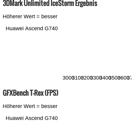
3DMark Unlimited IceStorm Ergebnis
Höherer Wert = besser
Huawei Ascend G740
3000
3100
3200
3300
3400
3500
3600
37
GFXBench T-Rex (FPS)
Höherer Wert = besser
Huawei Ascend G740