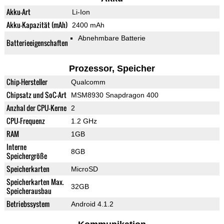
Akku-Art
Li-Ion
Akku-Kapazität (mAh)
2400 mAh
Abnehmbare Batterie
Batterieeigenschaften
Prozessor, Speicher
Chip-Hersteller
Qualcomm
Chipsatz und SoC-Art
MSM8930 Snapdragon 400
Anzhal der CPU-Kerne
2
CPU-Frequenz
1.2 GHz
RAM
1GB
Interne
8GB
Speichergröße
Speicherkarten
MicroSD
Speicherkarten Max.
32GB
Speicherausbau
Betriebssystem
Android 4.1.2