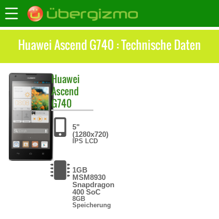
Huawei Ascend G740 : Technische Daten
Huawei
Ascend
G740
5"
(1280x720)
IPS LCD
1GB
MSM8930
Snapdragon
400 SoC
8GB
Speicherung