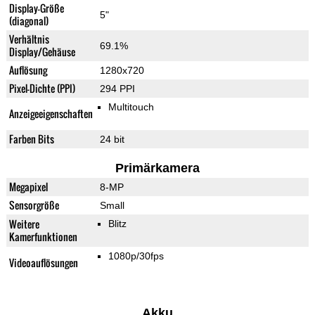
Display-Größe
5"
(diagonal)
Verhältnis
69.1%
Display/Gehäuse
Auflösung
1280x720
Pixel-Dichte (PPI)
294 PPI
Multitouch
Anzeigeeigenschaften
Farben Bits
24 bit
Primärkamera
Megapixel
8-MP
Sensorgröße
Small
Weitere
Blitz
Kamerfunktionen
1080p/30fps
Videoauflösungen
Akku