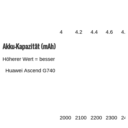
4
4.2
4.4
4.6
4.
Akku-Kapazität (mAh)
Höherer Wert = besser
Huawei Ascend G740
2000
2100
2200
2300
24