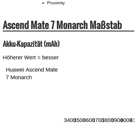
Proximity
Ascend Mate 7 Monarch Maßstab
Akku-Kapazität (mAh)
Höherer Wert = besser
Huawei Ascend Mate
7 Monarch
3400
3500
3600
3700
3800
3900
4000
41