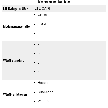
Kommunikation
LTE-Kategorie (Down)
LTE CAT6
GPRS
EDGE
Modemeigenschaften
LTE
a
b
WLAN-Standard
g
n
Hotspot
Dual-band
WLAN-Funktionen
WiFi Direct