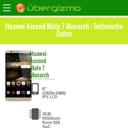
Huawei Ascend Mate 7 Monarch : Technische
Daten
Huawei
Ascend
Mate 7
Monarch
6"
(1920x1080)
IPS LCD
3GB
HiSilicon
Kirin 925
SoC