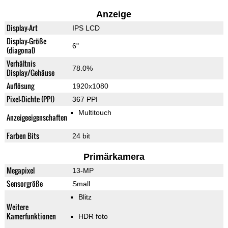
Anzeige
Display-Art
IPS LCD
Display-Größe
6"
(diagonal)
Verhältnis
78.0%
Display/Gehäuse
Auflösung
1920x1080
Pixel-Dichte (PPI)
367 PPI
Multitouch
Anzeigeeigenschaften
Farben Bits
24 bit
Primärkamera
Megapixel
13-MP
Sensorgröße
Small
Blitz
Weitere
Kamerfunktionen
HDR foto