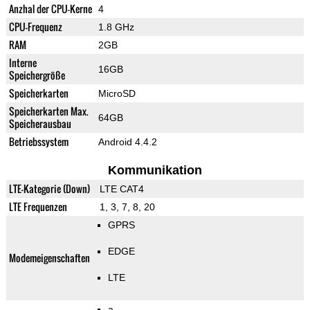
Anzhal der CPU-Kerne
4
CPU-Frequenz
1.8 GHz
RAM
2GB
Interne
16GB
Speichergröße
Speicherkarten
MicroSD
Speicherkarten Max.
64GB
Speicherausbau
Betriebssystem
Android 4.4.2
Kommunikation
LTE-Kategorie (Down)
LTE CAT4
LTE Frequenzen
1, 3, 7, 8, 20
GPRS
EDGE
Modemeigenschaften
LTE
a