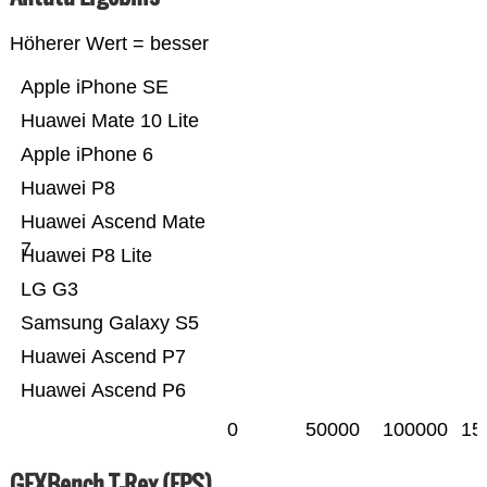
Höherer Wert = besser
Apple iPhone SE
Huawei Mate 10 Lite
Apple iPhone 6
Huawei P8
Huawei Ascend Mate
7
Huawei P8 Lite
LG G3
Samsung Galaxy S5
Huawei Ascend P7
Huawei Ascend P6
0
50000
100000
15
GFXBench T-Rex (FPS)