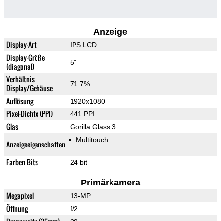
Anzeige
Display-Art
IPS LCD
Display-Größe
5"
(diagonal)
Verhältnis
71.7%
Display/Gehäuse
Auflösung
1920x1080
Pixel-Dichte (PPI)
441 PPI
Glas
Gorilla Glass 3
Multitouch
Anzeigeeigenschaften
Farben Bits
24 bit
Primärkamera
Megapixel
13-MP
Öffnung
f/2