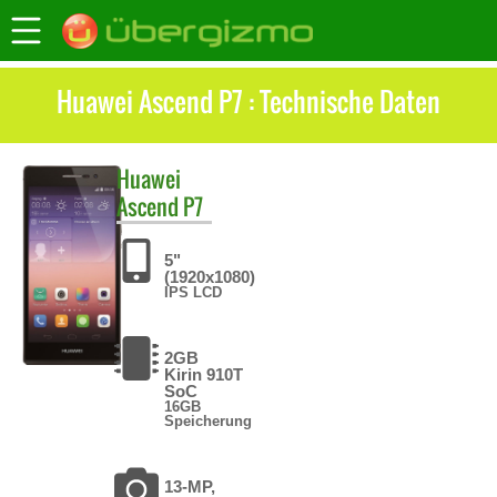
Huawei Ascend P7 : Technische Daten
Huawei
Ascend P7
5"
(1920x1080)
IPS LCD
2GB
Kirin 910T
SoC
16GB
Speicherung
13-MP,