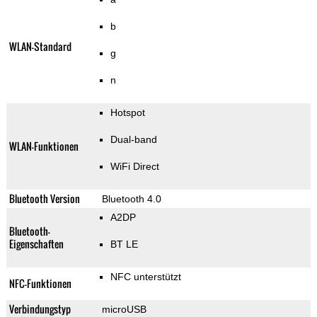
b
WLAN-Standard
g
n
Hotspot
Dual-band
WLAN-Funktionen
WiFi Direct
Bluetooth Version
Bluetooth 4.0
A2DP
Bluetooth-
Eigenschaften
BT LE
NFC unterstützt
NFC-Funktionen
Verbindungstyp
microUSB