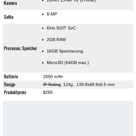
28mm 13-MP f/2
(Primär)
Kamera
8-MP
Selfie
Kirin 910T SoC
2GB RAM
Prozessor, Speicher
16GB Speicherung
MicroSD (64GB max.)
Batterie
2500 mAh
Design
IP Rating
, 124g
, 139.8x68.8x6.5 mm
Produktpreis
$285