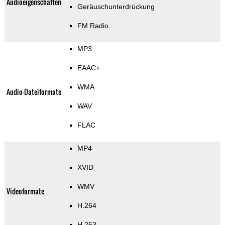
Audioeigenschaften
Geräuschunterdrückung
FM Radio
MP3
EAAC+
WMA
Audio-Dateiformate
WAV
FLAC
MP4
XVID
WMV
Videoformate
H.264
H.263