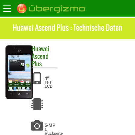
Huawei Ascend Plus : Technische Daten
Huawei
Ascend
Plus
4"
TFT
LCD
5-MP
1
Rückseite