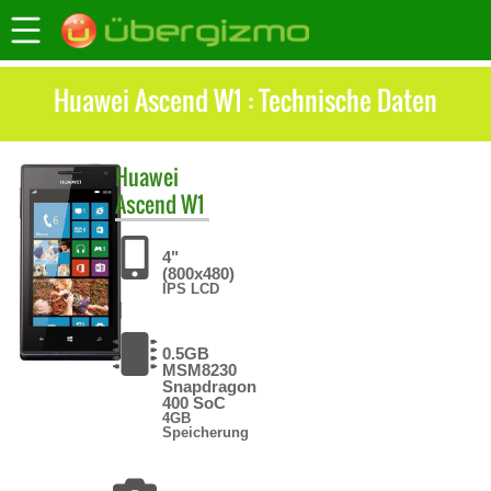
Huawei Ascend W1 : Technische Daten
Huawei
Ascend W1
4"
(800x480)
IPS LCD
0.5GB
MSM8230
Snapdragon
400 SoC
4GB
Speicherung