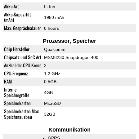
Akku-Art
Li-Ion
Akku-Kapazität
1950 mAh
(mAh)
Max. Gesprächsdauer
8 hours
Prozessor, Speicher
Chip-Hersteller
Qualcomm
Chipsatz und SoC-Art
MSM8230 Snapdragon 400
Anzhal der CPU-Kerne
2
CPU-Frequenz
1.2 GHz
RAM
0.5GB
Interne
4GB
Speichergröße
Speicherkarten
MicroSD
Speicherkarten Max.
32GB
Speicherausbau
Kommunikation
GPRS