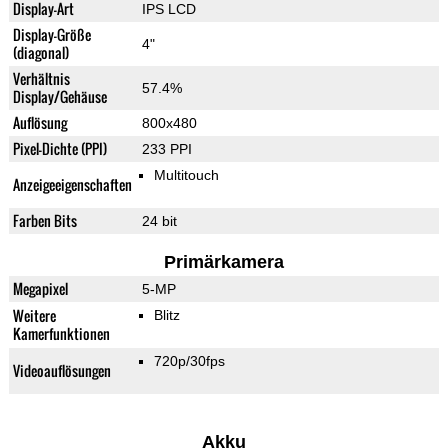
Display-Art
IPS LCD
Display-Größe
4"
(diagonal)
Verhältnis
57.4%
Display/Gehäuse
Auflösung
800x480
Pixel-Dichte (PPI)
233 PPI
Multitouch
Anzeigeeigenschaften
Farben Bits
24 bit
Primärkamera
Megapixel
5-MP
Weitere
Blitz
Kamerfunktionen
720p/30fps
Videoauflösungen
Akku