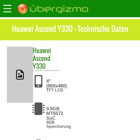
Huawei Ascend Y330 : Technische Daten
Huawei
Ascend
Y330
4"
(800x480)
TFT LCD
0.5GB
MT6572
SoC
4GB
Speicherung