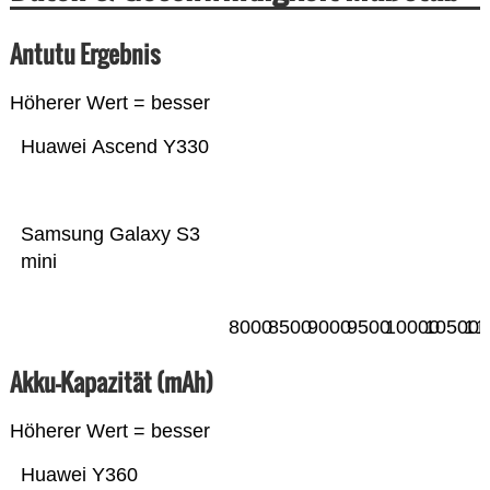
Antutu Ergebnis
Höherer Wert = besser
Huawei Ascend Y330
Samsung Galaxy S3
mini
8000
8500
9000
9500
10000
10500
11
Akku-Kapazität (mAh)
Höherer Wert = besser
Huawei Y360