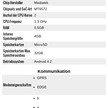
Chip-Hersteller
Mediatek
Chipsatz und SoC-Art
MT6572
Anzhal der CPU-Kerne
2
CPU-Frequenz
1.3 GHz
RAM
0.5GB
Interne
4GB
Speichergröße
Speicherkarten
MicroSD
Speicherkarten Max.
32GB
Speicherausbau
Betriebssystem
Android 4.2
Kommunikation
GPRS
Modemeigenschaften
EDGE
b
g