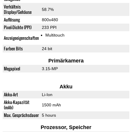
Verhältnis
58.7%
Display/Gehäuse
Auflösung
800x480
Pixel-Dichte (PPI)
233 PPI
Multitouch
Anzeigeeigenschaften
Farben Bits
24 bit
Primärkamera
Megapixel
3.15-MP
Akku
Akku-Art
Li-Ion
Akku-Kapazität
1500 mAh
(mAh)
Max. Gesprächsdauer
5 hours
Prozessor, Speicher