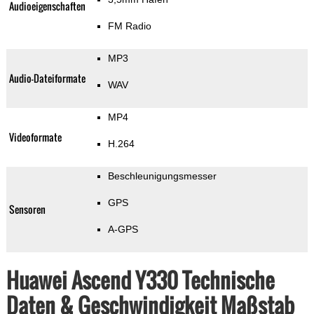
Audioeigenschaften
FM Radio
MP3
Audio-Dateiformate
WAV
MP4
Videoformate
H.264
Beschleunigungsmesser
GPS
Sensoren
A-GPS
Huawei Ascend Y330 Technische
Daten & Geschwindigkeit Maßstab