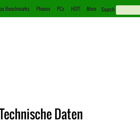
as Benchmarks
Phones
PCs
HOT!
More
Search
Technische Daten