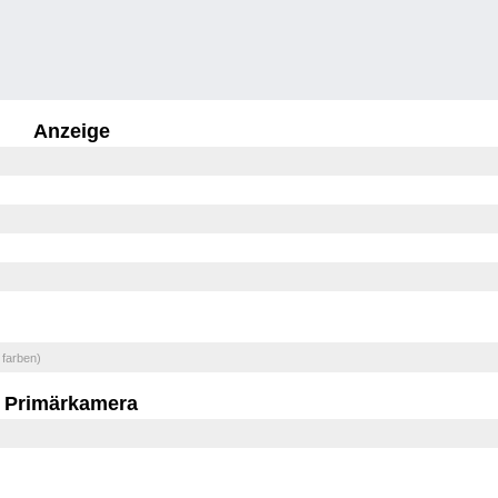
Anzeige
 farben)
Primärkamera