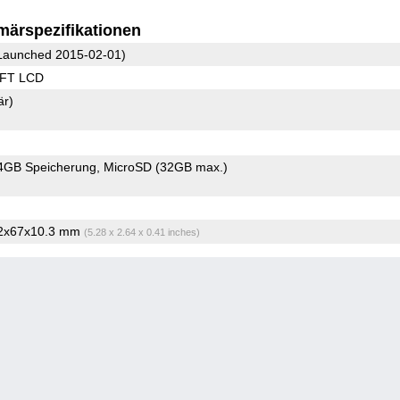
märspezifikationen
Launched 2015-02-01)
TFT LCD
är)
4GB Speicherung
MicroSD (32GB max.)
.2x67x10.3 mm
(5.28 x 2.64 x 0.41 inches)