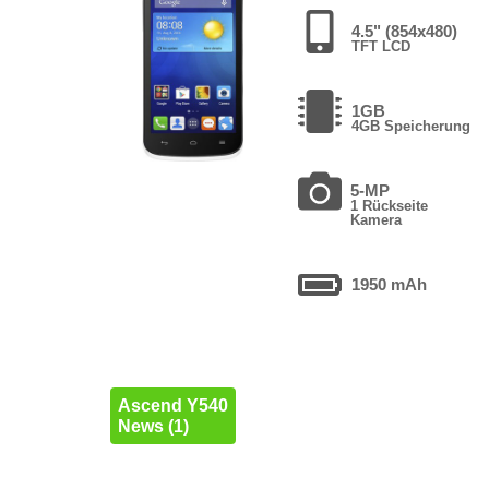
4.5" (854x480)
TFT LCD
1GB
4GB Speicherung
5-MP
1 Rückseite
Kamera
1950 mAh
Ascend Y540
News (1)