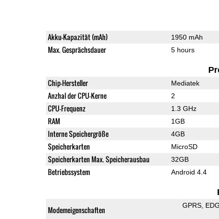
Akku-Kapazität (mAh)
1950 mAh
Max. Gesprächsdauer
5 hours
Pr
Chip-Hersteller
Mediatek
Anzhal der CPU-Kerne
2
CPU-Frequenz
1.3 GHz
RAM
1GB
Interne Speichergröße
4GB
Speicherkarten
MicroSD
Speicherkarten Max. Speicherausbau
32GB
Betriebssystem
Android 4.4
GPRS
ED
Modemeigenschaften