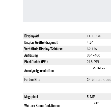
Display-Art
TFT LCD
Display-Größe (diagonal)
4.5"
Verhältnis Display/Gehäuse
62.1%
Auflösung
854x480
Pixel-Dichte (PPI)
218 PPI
Multitouch
Anzeigeeigenschaften
Farben Bits
24 bit
(16,777,216
Megapixel
5-MP
Blitz
Weitere Kamerfunktionen