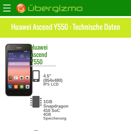
Huawei Ascend Y550 : Technische Daten
Huawei
Ascend
Y550
4.5"
(854x480)
IPS LCD
1GB
Snapdragon
410 SoC
4GB
Speicherung