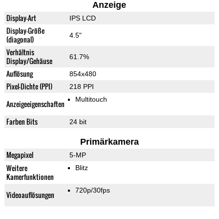
Anzeige
Display-Art
IPS LCD
Display-Größe
4.5"
(diagonal)
Verhältnis
61.7%
Display/Gehäuse
Auflösung
854x480
Pixel-Dichte (PPI)
218 PPI
Multitouch
Anzeigeeigenschaften
Farben Bits
24 bit
Primärkamera
Megapixel
5-MP
Weitere
Blitz
Kamerfunktionen
720p/30fps
Videoauflösungen