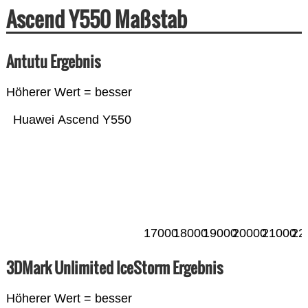
Ascend Y550 Maßstab
Antutu Ergebnis
Höherer Wert = besser
Huawei Ascend Y550
17000
18000
19000
20000
21000
22
3DMark Unlimited IceStorm Ergebnis
Höherer Wert = besser