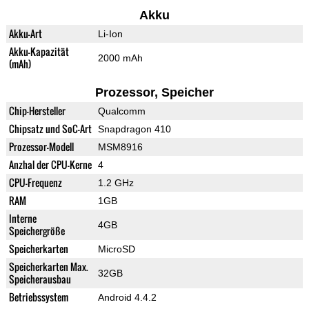
Akku
Akku-Art
Li-Ion
Akku-Kapazität
2000 mAh
(mAh)
Prozessor, Speicher
Chip-Hersteller
Qualcomm
Chipsatz und SoC-Art
Snapdragon 410
Prozessor-Modell
MSM8916
Anzhal der CPU-Kerne
4
CPU-Frequenz
1.2 GHz
RAM
1GB
Interne
4GB
Speichergröße
Speicherkarten
MicroSD
Speicherkarten Max.
32GB
Speicherausbau
Betriebssystem
Android 4.4.2