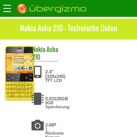
Nokia Asha 210 : Technische Daten
Nokia
Asha
210
2.4"
(320x240)
TFT LCD
0.03125GB
0GB
Speicherung
2-MP
1
Rückseite