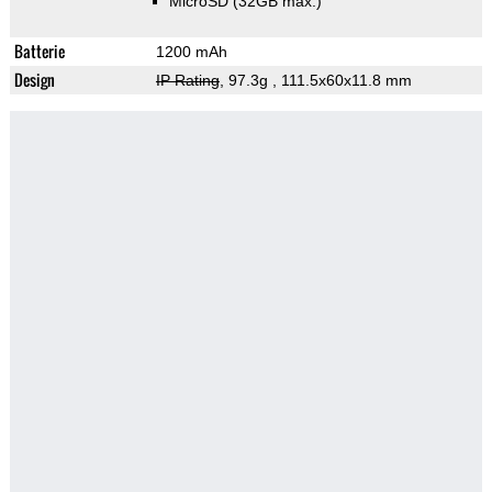
MicroSD (32GB max.)
Batterie
1200 mAh
Design
IP Rating
, 97.3g
, 111.5x60x11.8 mm