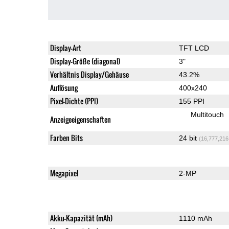
Display-Art
TFT LCD
Display-Größe (diagonal)
3"
Verhältnis Display/Gehäuse
43.2%
Auflösung
400x240
Pixel-Dichte (PPI)
155 PPI
Multitouch
Anzeigeeigenschaften
Farben Bits
24 bit
(16,777,216
Megapixel
2-MP
Akku-Kapazität (mAh)
1110 mAh