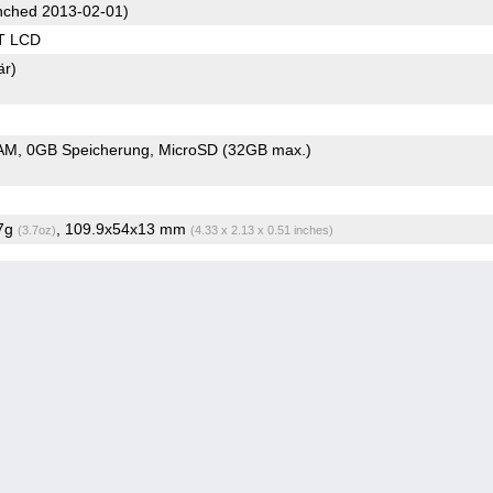
ched 2013-02-01)
T LCD
är)
AM
0GB Speicherung
MicroSD (32GB max.)
.7g
, 109.9x54x13 mm
(3.7oz)
(4.33 x 2.13 x 0.51 inches)