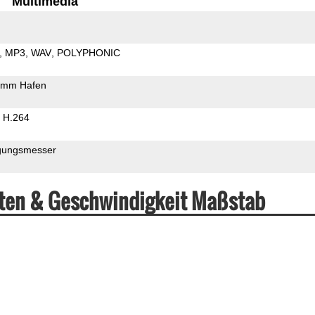
Multimedia
MP3
WAV
POLYPHONIC
5mm Hafen
H.264
gungsmesser
aten & Geschwindigkeit Maßstab