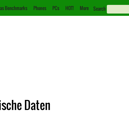
as Benchmarks
Phones
PCs
HOT!
More
Search
ische Daten