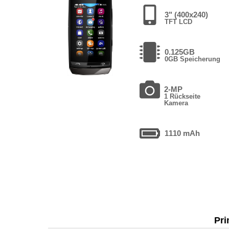
3" (400x240)
TFT LCD
0.125GB
0GB Speicherung
2-MP
1 Rückseite
Kamera
1110 mAh
Pri