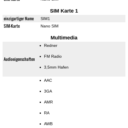
SIM Karte 1
einzigartiger Name
SIM1
SIM-Karte
Nano SIM
Multimedia
Redner
FM Radio
Audioeigenschaften
3,5mm Hafen
AAC
3GA
AMR
RA
AWB