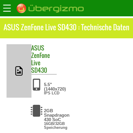
ASUS ZenFone Live SD430 : Technische Daten
ASUS
ZenFone
Live
SD430
5.5"
(1440x720)
IPS LCD
2GB
Snapdragon
430 SoC
16GB/32GB
Speicherung