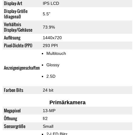
Display-Art
IPS LCD
Display-Größe
5.5"
(diagonal)
Verhältnis
73.9%
Display/Gehäuse
Auflösung
1440x720
Pixel-Dichte (PPI)
293 PPI
Multitouch
Glossy
Anzeigeeigenschaften
2.5D
Farben Bits
24 bit
Primärkamera
Megapixel
13-MP
Öffnung
f/2
Sensorgröße
Small
2-LED Blitz