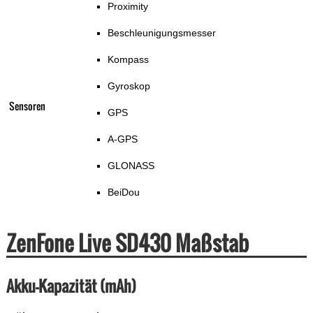
Proximity
Beschleunigungsmesser
Kompass
Gyroskop
Sensoren
GPS
A-GPS
GLONASS
BeiDou
ZenFone Live SD430 Maßstab
Akku-Kapazität (mAh)