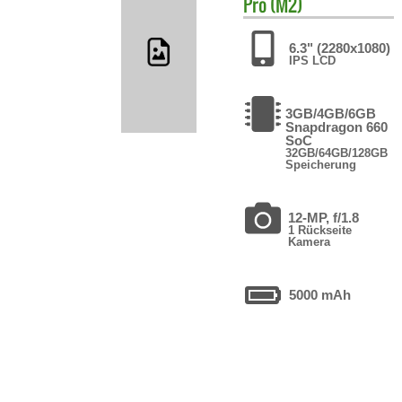
Pro (M2)
6.3" (2280x1080)
IPS LCD
3GB/4GB/6GB
Snapdragon 660
SoC
32GB/64GB/128GB
Speicherung
12-MP, f/1.8
1 Rückseite
Kamera
5000 mAh