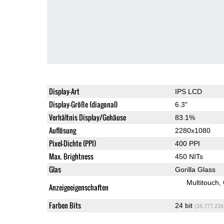
Display-Art
IPS LCD
Display-Größe (diagonal)
6.3"
Verhältnis Display/Gehäuse
83.1%
Auflösung
2280x1080
Pixel-Dichte (PPI)
400 PPI
Max. Brightness
450 NITs
Glas
Gorilla Glass
Multitouch
Anzeigeeigenschaften
Farben Bits
24 bit
(16,777,216