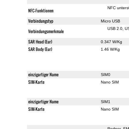
NFC unterst
NFC-Funktionen
Verbindungstyp
Micro USB
USB 2.0
U
Verbindungsmerkmale
SAR Head (Eur)
0.347 W/Kg
SAR Body (Eur)
1.46 W/Kg
einzigartiger Name
SIM0
SIM-Karte
Nano SIM
einzigartiger Name
SIM1
SIM-Karte
Nano SIM
Redner
FM