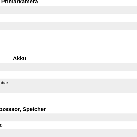
Primärkamera
Akku
rnbar
ozessor, Speicher
60