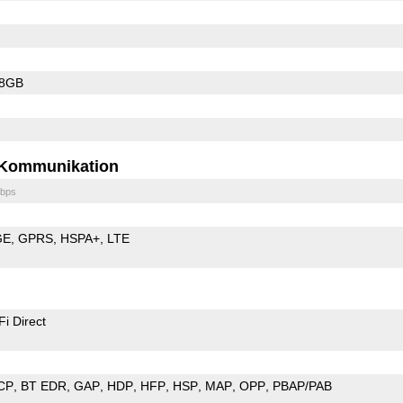
28GB
Kommunikation
bps
GE
GPRS
HSPA+
LTE
Fi Direct
CP
BT EDR
GAP
HDP
HFP
HSP
MAP
OPP
PBAP/PAB