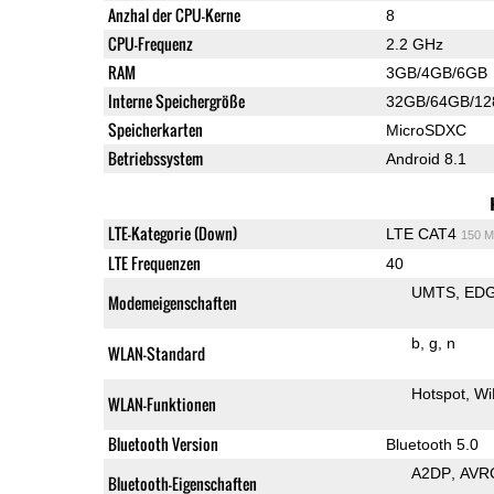
Anzhal der CPU-Kerne
8
CPU-Frequenz
2.2 GHz
RAM
3GB/4GB/6GB
Interne Speichergröße
32GB/64GB/1
Speicherkarten
MicroSDXC
Betriebssystem
Android 8.1
LTE-Kategorie (Down)
LTE CAT4
150 M
LTE Frequenzen
40
UMTS
ED
Modemeigenschaften
b
g
n
WLAN-Standard
Hotspot
Wi
WLAN-Funktionen
Bluetooth Version
Bluetooth 5.0
A2DP
AVR
Bluetooth-Eigenschaften