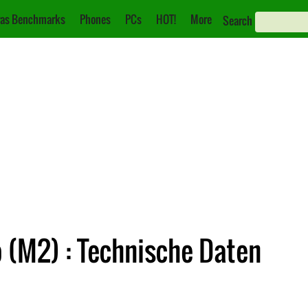
as Benchmarks
Phones
PCs
HOT!
More
Search
(M2) : Technische Daten