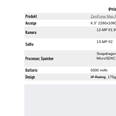
Pri
Produkt
ZenFone Max P
Anzeige
6.3" 2280x108
12-MP f/1.
Kamera
13-MP f/2
Selfie
Snapdrago
Prozessor, Speicher
MicroSDXC
Batterie
5000 mAh
Design
IP Rating
, 175