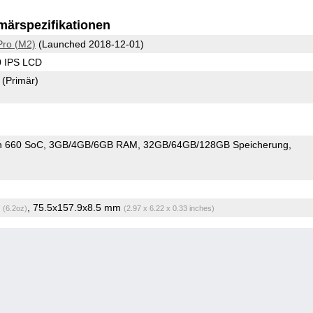
märspezifikationen
ro (M2)
(Launched 2018-12-01)
0 IPS LCD
8
(Primär)
n 660 SoC
3GB/4GB/6GB RAM
32GB/64GB/128GB Speicherung
g
, 75.5x157.9x8.5 mm
(6.2oz)
(2.97 x 6.22 x 0.33 inches)