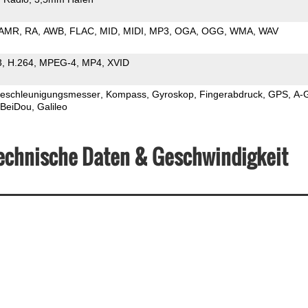
AMR
RA
AWB
FLAC
MID
MIDI
MP3
OGA
OGG
WMA
WAV
3
H.264
MPEG-4
MP4
XVID
eschleunigungsmesser
Kompass
Gyroskop
Fingerabdruck
GPS
A-
BeiDou
Galileo
echnische Daten & Geschwindigkeit