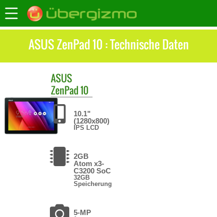
ASUS ZenPad 10 : Technische Daten
ASUS
ZenPad 10
10.1"
(1280x800)
IPS LCD
2GB
Atom x3-
C3200 SoC
32GB
Speicherung
5-MP