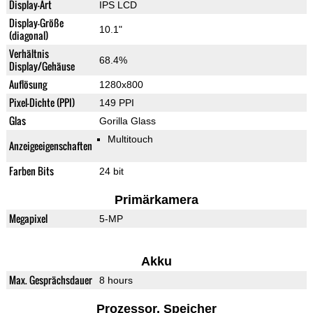
Display-Art
IPS LCD
Display-Größe
10.1"
(diagonal)
Verhältnis
68.4%
Display/Gehäuse
Auflösung
1280x800
Pixel-Dichte (PPI)
149 PPI
Glas
Gorilla Glass
Multitouch
Anzeigeeigenschaften
Farben Bits
24 bit
Primärkamera
Megapixel
5-MP
Akku
Max. Gesprächsdauer
8 hours
Prozessor, Speicher