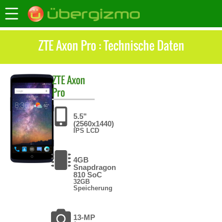
ZTE Axon Pro : Technische Daten
ZTE
Axon
Pro
5.5"
(2560x1440)
IPS LCD
4GB
Snapdragon
810 SoC
32GB
Speicherung
13-MP