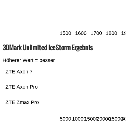
1500
1600
1700
1800
19
3DMark Unlimited IceStorm Ergebnis
Höherer Wert = besser
ZTE Axon 7
ZTE Axon Pro
ZTE Zmax Pro
5000
10000
15000
20000
25000
30