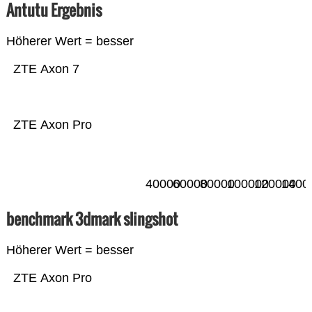
Antutu Ergebnis
Höherer Wert = besser
ZTE Axon 7
ZTE Axon Pro
40000
60000
80000
100000
120000
1400
benchmark 3dmark slingshot
Höherer Wert = besser
ZTE Axon Pro