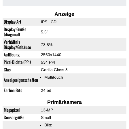
Anzeige
Display-Art
IPS LCD
Display-Größe
5.5"
(diagonal)
Verhältnis
73.5%
Display/Gehäuse
Auflösung
2560x1440
Pixel-Dichte (PPI)
534 PPI
Glas
Gorilla Glass 3
Multitouch
Anzeigeeigenschaften
Farben Bits
24 bit
Primärkamera
Megapixel
13-MP
Sensorgröße
Small
Blitz