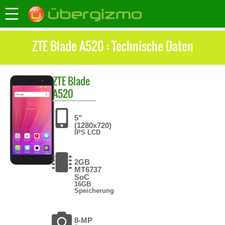
ZTE Blade A520 : Technische Daten
ZTE
Blade
A520
5"
(1280x720)
IPS LCD
2GB
MT6737
SoC
16GB
Speicherung
8-MP