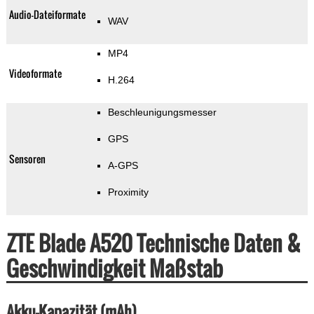
Audio-Dateiformate
WAV
MP4
Videoformate
H.264
Beschleunigungsmesser
GPS
Sensoren
A-GPS
Proximity
ZTE Blade A520 Technische Daten &
Geschwindigkeit Maßstab
Akku-Kapazität (mAh)