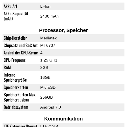
Akku-Art
Li-Ion
Akku-Kapazität
2400 mAh
(mAh)
Prozessor, Speicher
Chip-Hersteller
Mediatek
Chipsatz und SoC-Art
MT6737
Anzhal der CPU-Kerne
4
CPU-Frequenz
1.25 GHz
RAM
2GB
Interne
16GB
Speichergröße
Speicherkarten
MicroSD
Speicherkarten Max.
256GB
Speicherausbau
Betriebssystem
Android 7.0
Kommunikation
LTE-Kategorie (Down)
LTE CAT4