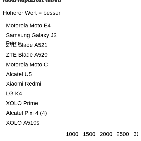
Höherer Wert = besser
Motorola Moto E4
Samsung Galaxy J3
Prime
ZTE Blade A521
ZTE Blade A520
Motorola Moto C
Alcatel U5
Xiaomi Redmi
LG K4
XOLO Prime
Alcatel Pixi 4 (4)
XOLO A510s
1000
1500
2000
2500
30