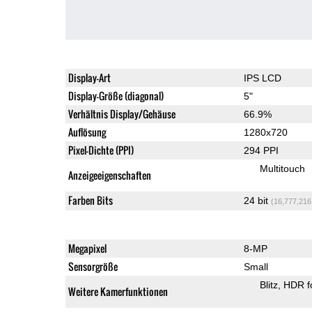
Display-Art
IPS LCD
Display-Größe (diagonal)
5"
Verhältnis Display/Gehäuse
66.9%
Auflösung
1280x720
Pixel-Dichte (PPI)
294 PPI
Multitouch
Anzeigeeigenschaften
Farben Bits
24 bit
(16,777,216
Megapixel
8-MP
Sensorgröße
Small
Blitz
HDR f
Weitere Kamerfunktionen