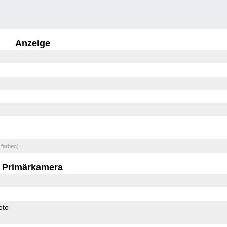
Anzeige
 farben)
Primärkamera
oto