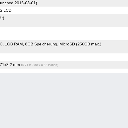
unched 2016-08-01)
PS LCD
är)
oC
1GB RAM
8GB Speicherung
MicroSD (256GB max.)
x71x8.2 mm
(5.71 x 2.80 x 0.32 inches)