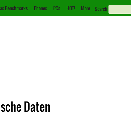
as Benchmarks
Phones
PCs
HOT!
More
Search
ische Daten