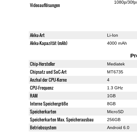
1080p/30fp
Videoauflösungen
Akku-Art
Li-Ion
Akku-Kapazität (mAh)
4000 mAh
Pr
Chip-Hersteller
Mediatek
Chipsatz und SoC-Art
MT6735
Anzhal der CPU-Kerne
4
CPU-Frequenz
1.3 GHz
RAM
1GB
Interne Speichergröße
8GB
Speicherkarten
MicroSD
Speicherkarten Max. Speicherausbau
256GB
Betriebssystem
Android 6.0