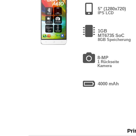
5" (1280x720)
IPS LCD
1GB
MT6735 SoC
8GB Speicherung
8-MP
1 Rückseite
Kamera
4000 mAh
Pri