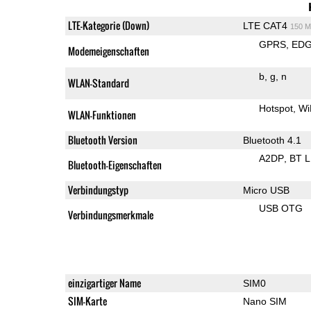
LTE-Kategorie (Down)
LTE CAT4
150 M
GPRS
ED
Modemeigenschaften
b
g
n
WLAN-Standard
Hotspot
Wi
WLAN-Funktionen
Bluetooth Version
Bluetooth 4.1
A2DP
BT 
Bluetooth-Eigenschaften
Verbindungstyp
Micro USB
USB OTG
Verbindungsmerkmale
einzigartiger Name
SIM0
SIM-Karte
Nano SIM