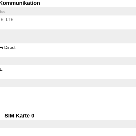
Kommunikation
bps
GE
LTE
Fi Direct
LE
SIM Karte 0