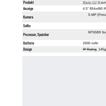
Produkt
Blade G2
(Laun
Anzeige
4.5" 854x480 
5-MP
(Prim
Kamera
Selfie
MT6589 S
Prozessor, Speicher
Batterie
2000 mAh
Design
IP Rating
, 145