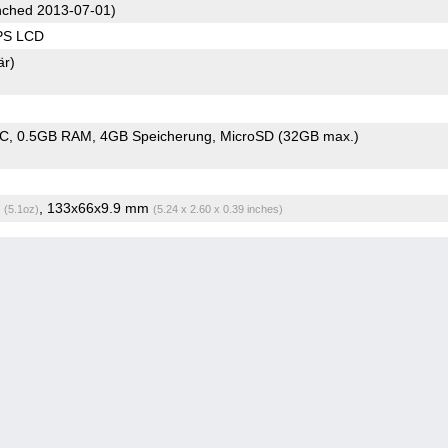
ched 2013-07-01)
IPS LCD
är)
oC
0.5GB RAM
4GB Speicherung
MicroSD (32GB max.)
g
, 133x66x9.9 mm
(5.1oz)
(5.24 x 2.60 x 0.39 inches)