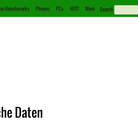
as Benchmarks
Phones
PCs
HOT!
More
Search
che Daten