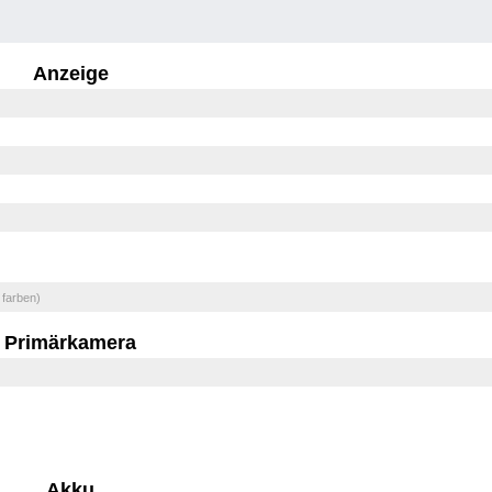
Anzeige
 farben)
Primärkamera
Akku