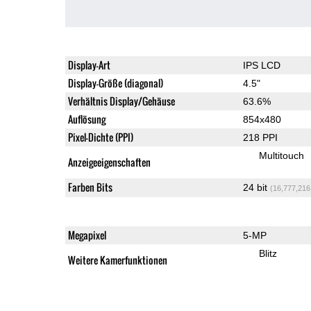
Display-Art
IPS LCD
Display-Größe (diagonal)
4.5"
Verhältnis Display/Gehäuse
63.6%
Auflösung
854x480
Pixel-Dichte (PPI)
218 PPI
Multitouch
Anzeigeeigenschaften
Farben Bits
24 bit
(16,777,216
Megapixel
5-MP
Blitz
Weitere Kamerfunktionen