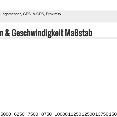
gungsmesser
GPS
A-GPS
Proximity
en & Geschwindigkeit Maßstab
5000
6250
7500
8750
10000
11250
12500
13750
150