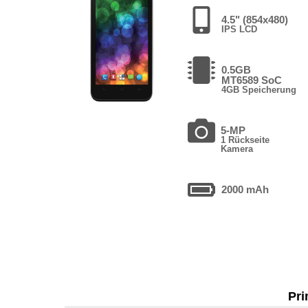
4.5" (854x480)
IPS LCD
0.5GB
MT6589 SoC
4GB Speicherung
5-MP
1 Rückseite
Kamera
2000 mAh
Pri