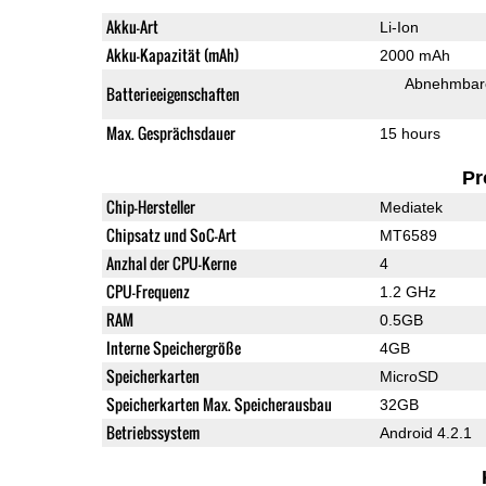
Akku-Art
Li-Ion
Akku-Kapazität (mAh)
2000 mAh
Abnehmbare
Batterieeigenschaften
Max. Gesprächsdauer
15 hours
Pr
Chip-Hersteller
Mediatek
Chipsatz und SoC-Art
MT6589
Anzhal der CPU-Kerne
4
CPU-Frequenz
1.2 GHz
RAM
0.5GB
Interne Speichergröße
4GB
Speicherkarten
MicroSD
Speicherkarten Max. Speicherausbau
32GB
Betriebssystem
Android 4.2.1