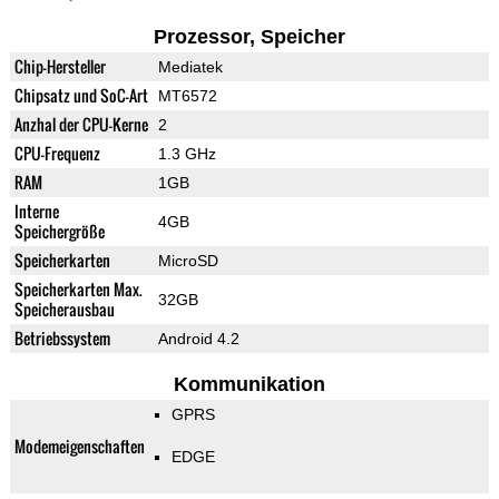
Prozessor, Speicher
Chip-Hersteller
Mediatek
Chipsatz und SoC-Art
MT6572
Anzhal der CPU-Kerne
2
CPU-Frequenz
1.3 GHz
RAM
1GB
Interne
4GB
Speichergröße
Speicherkarten
MicroSD
Speicherkarten Max.
32GB
Speicherausbau
Betriebssystem
Android 4.2
Kommunikation
GPRS
Modemeigenschaften
EDGE