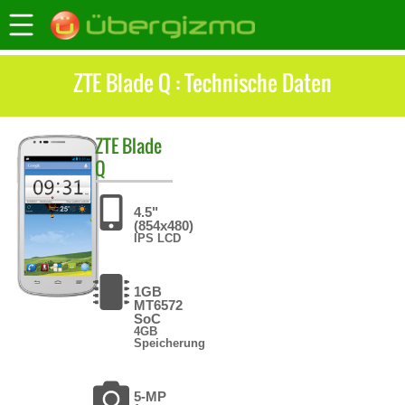
ZTE Blade Q : Technische Daten
ZTE
Blade
Q
4.5"
(854x480)
IPS LCD
1GB
MT6572
SoC
4GB
Speicherung
5-MP