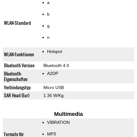
a
b
WLAN-Standard
g
n
Hotspot
WLAN-Funktionen
Bluetooth Version
Bluetooth 4.0
Bluetooth-
A2DP
Eigenschaften
Verbindungstyp
Micro USB
SAR Head (Eur)
1.36 W/Kg
Multimedia
VIBRATION
Formate für
MP3