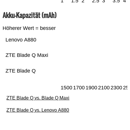
1
1.5
2
2.5
3
3.5
4
Akku-Kapazität (mAh)
Höherer Wert = besser
Lenovo A880
ZTE Blade Q Maxi
ZTE Blade Q
1500
1700
1900
2100
2300
25
ZTE Blade Q vs. Blade Q Maxi
ZTE Blade Q vs. Lenovo A880