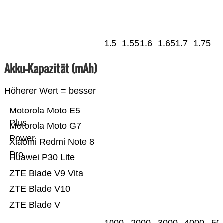
1.5
1.55
1.6
1.65
1.7
1.75
Akku-Kapazität (mAh)
Höherer Wert = besser
Motorola Moto E5
Plus
Motorola Moto G7
Power
Xiaomi Redmi Note 8
Pro
Huawei P30 Lite
ZTE Blade V9 Vita
ZTE Blade V10
ZTE Blade V
1000
2000
3000
4000
50