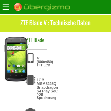
ZTE Blade V : Technische Daten
ZTE
Blade
V
4"
(800x480)
TFT LCD
1GB
MSM8225Q
Snapdragon
S4 Play SoC
4GB
Speicherung