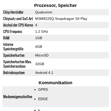
Prozessor, Speicher
Chip-Hersteller
Qualcomm
Chipsatz und SoC-Art
MSM8225Q Snapdragon S4 Play
Anzhal der CPU-Kerne
4
CPU-Frequenz
1.2 GHz
RAM
1GB
Interne
4GB
Speichergröße
Speicherkarten
MicroSD
Speicherkarten Max.
32GB
Speicherausbau
Betriebssystem
Android 4.1
Kommunikation
GPRS
Modemeigenschaften
EDGE
b