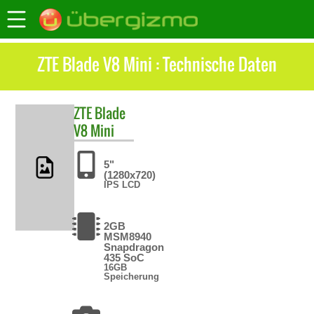
ZTE Blade V8 Mini : Technische Daten
ZTE
Blade
V8 Mini
5"
(1280x720)
IPS LCD
2GB
MSM8940
Snapdragon
435 SoC
16GB
Speicherung