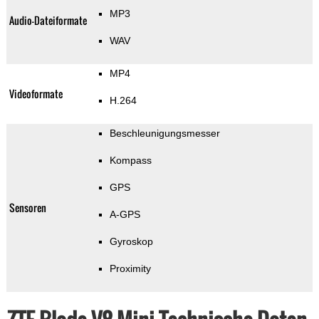
MP3
Audio-Dateiformate
WAV
MP4
Videoformate
H.264
Beschleunigungsmesser
Kompass
GPS
Sensoren
A-GPS
Gyroskop
Proximity