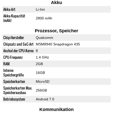
Akku
Akku-Art
Li-Ion
Akku-Kapazität
2800 mAh
(mAh)
Prozessor, Speicher
Chip-Hersteller
Qualcomm
Chipsatz und SoC-Art
MSM8940 Snapdragon 435
Anzhal der CPU-Kerne
8
CPU-Frequenz
1.4 GHz
RAM
2GB
Interne
16GB
Speichergröße
Speicherkarten
MicroSD
Speicherkarten Max.
256GB
Speicherausbau
Betriebssystem
Android 7.0
Kommunikation