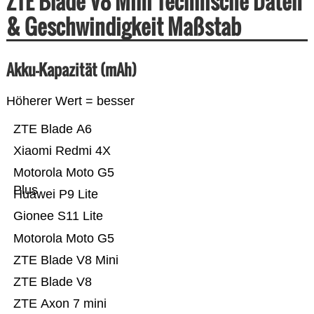
ZTE Blade V8 Mini Technische Daten
& Geschwindigkeit Maßstab
Akku-Kapazität (mAh)
Höherer Wert = besser
ZTE Blade A6
Xiaomi Redmi 4X
Motorola Moto G5
Plus
Huawei P9 Lite
Gionee S11 Lite
Motorola Moto G5
ZTE Blade V8 Mini
ZTE Blade V8
ZTE Axon 7 mini