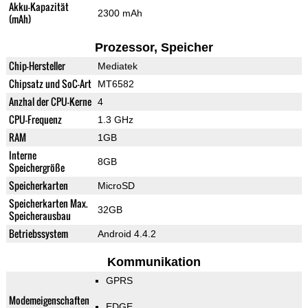
Akku-Kapazität
2300 mAh
(mAh)
Prozessor, Speicher
Chip-Hersteller
Mediatek
Chipsatz und SoC-Art
MT6582
Anzhal der CPU-Kerne
4
CPU-Frequenz
1.3 GHz
RAM
1GB
Interne
8GB
Speichergröße
Speicherkarten
MicroSD
Speicherkarten Max.
32GB
Speicherausbau
Betriebssystem
Android 4.4.2
Kommunikation
GPRS
Modemeigenschaften
EDGE