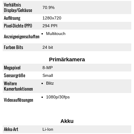
Verhältnis
70.9%
Display/Gehäuse
Auflösung
1280x720
Pixel-Dichte (PPI)
294 PPI
Multitouch
Anzeigeeigenschaften
Farben Bits
24 bit
Primärkamera
Megapixel
8-MP
Sensorgröße
Small
Weitere
Blitz
Kamerfunktionen
1080p/30fps
Videoauflösungen
Akku
Akku-Art
Li-Ion