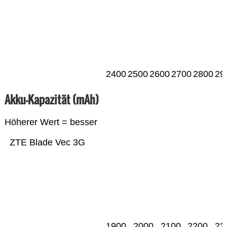
2400
2500
2600
2700
2800
29
Akku-Kapazität (mAh)
Höherer Wert = besser
ZTE Blade Vec 3G
1900
2000
2100
2200
23