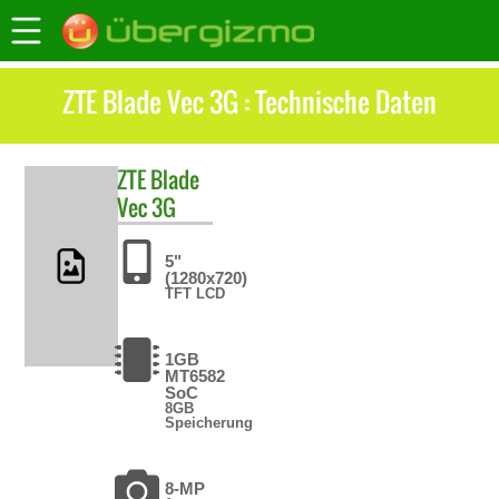
ZTE Blade Vec 3G : Technische Daten
ZTE
Blade
Vec 3G
5"
(1280x720)
TFT LCD
1GB
MT6582
SoC
8GB
Speicherung
8-MP