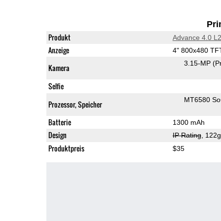
Pri
Produkt
Advance 4.0 L
Anzeige
4" 800x480 TF
3.15-MP
(P
Kamera
Selfie
MT6580 S
Prozessor, Speicher
Batterie
1300 mAh
Design
IP Rating
, 122
Produktpreis
$35