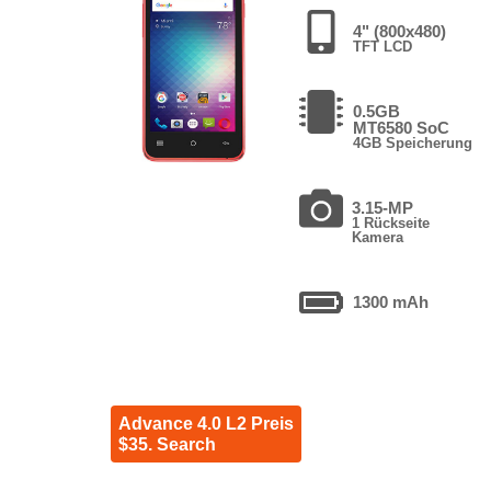
4" (800x480)
TFT LCD
0.5GB
MT6580 SoC
4GB Speicherung
3.15-MP
1 Rückseite
Kamera
1300 mAh
Advance 4.0 L2 Preis
$35. Search