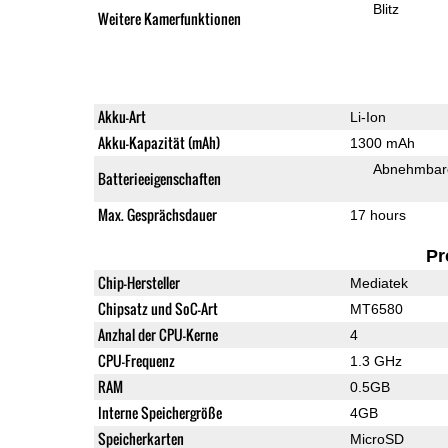
Blitz
Weitere Kamerfunktionen
Akku-Art
Li-Ion
Akku-Kapazität (mAh)
1300 mAh
Abnehmbare
Batterieeigenschaften
Max. Gesprächsdauer
17 hours
Pr
Chip-Hersteller
Mediatek
Chipsatz und SoC-Art
MT6580
Anzhal der CPU-Kerne
4
CPU-Frequenz
1.3 GHz
RAM
0.5GB
Interne Speichergröße
4GB
Speicherkarten
MicroSD