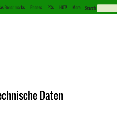
as Benchmarks
Phones
PCs
HOT!
More
Search
Technische Daten