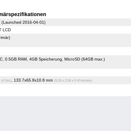
märspezifikationen
2
(Launched 2016-04-01)
T LCD
rimär)
oC
0.5GB RAM
4GB Speicherung
MicroSD (64GB max.)
g
, 133.7x65.8x10.8 mm
(4.3oz)
(5.26 x 2.59 x 0.43 inches)