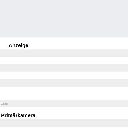
Anzeige
 farben)
Primärkamera