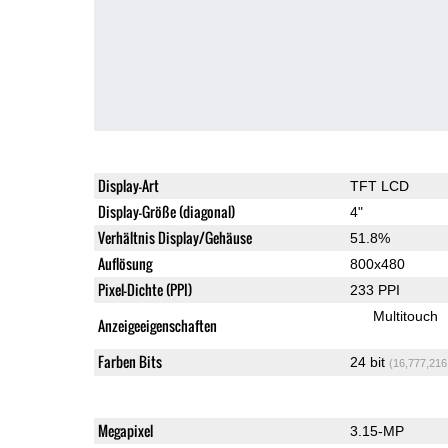
Display-Art
TFT LCD
Display-Größe (diagonal)
4"
Verhältnis Display/Gehäuse
51.8%
Auflösung
800x480
Pixel-Dichte (PPI)
233 PPI
Multitouch
Anzeigeeigenschaften
Farben Bits
24 bit
(16,777,216
Megapixel
3.15-MP