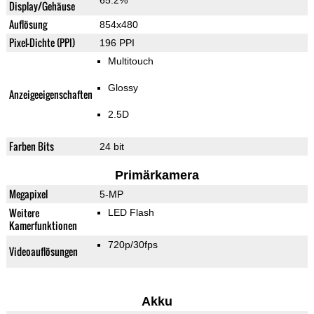
65.2%
Display/Gehäuse
Auflösung
854x480
Pixel-Dichte (PPI)
196 PPI
Multitouch
Glossy
Anzeigeeigenschaften
2.5D
Farben Bits
24 bit
Primärkamera
Megapixel
5-MP
Weitere
LED Flash
Kamerfunktionen
720p/30fps
Videoauflösungen
Akku