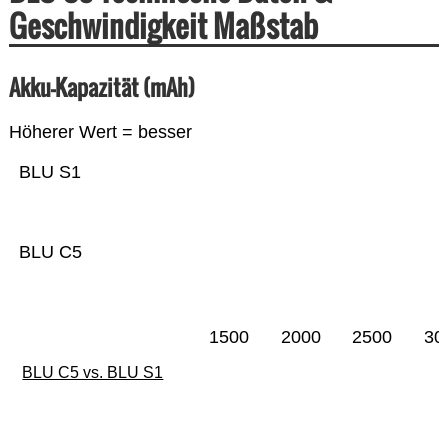
Geschwindigkeit Maßstab
Akku-Kapazität (mAh)
Höherer Wert = besser
BLU S1
BLU C5
1500
2000
2500
30
BLU C5 vs. BLU S1