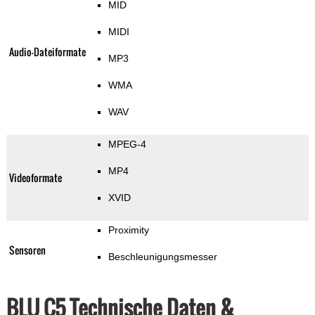
MID
MIDI
Audio-Dateiformate
MP3
WMA
WAV
MPEG-4
MP4
Videoformate
XVID
Proximity
Sensoren
Beschleunigungsmesser
BLU C5 Technische Daten &