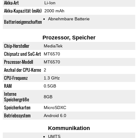
Akku-Art
Li-Ion
Akku-Kapazität (mAh)
2000 mAh
Abnehmbare Batterie
Batterieeigenschaften
Prozessor, Speicher
Chip-Hersteller
MediaTek
Chipsatz und SoC-Art
MT6570
Prozessor-Modell
MT6570
Anzhal der CPU-Kerne
2
CPU-Frequenz
1.3 GHz
RAM
0.5GB
Interne
8GB
Speichergröße
Speicherkarten
MicroSDXC
Betriebssystem
Android 6.0
Kommunikation
UMTS