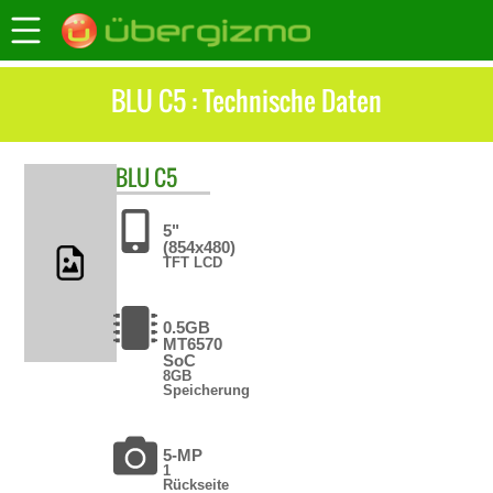
BLU C5 : Technische Daten
BLU
C5
5"
(854x480)
TFT LCD
0.5GB
MT6570
SoC
8GB
Speicherung
5-MP
1
Rückseite