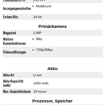
233 PPI
Multitouch
Anzeigeeigenschaften
Farben Bits
24 bit
Primärkamera
Megapixel
2-MP
Weitere
Blitz
Kamerfunktionen
720p/30fps
Videoauflösungen
Akku
Akku-Art
Li-Ion
Akku-Kapazität
1450 mAh
(mAh)
Max. Gesprächsdauer
18 hours
Prozessor, Speicher