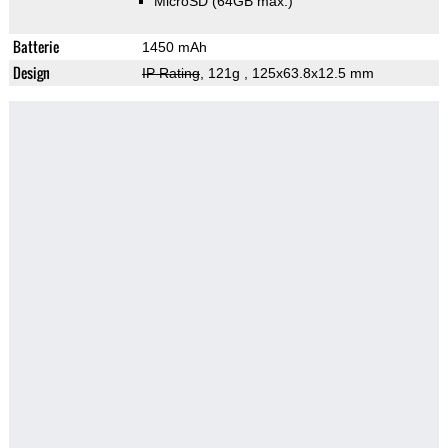
MicroSD (64GB max.)
Batterie
1450 mAh
Design
IP Rating
, 121g
, 125x63.8x12.5 mm