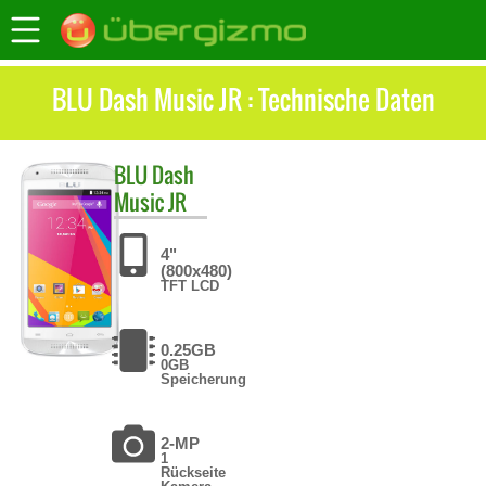
BLU Dash Music JR : Technische Daten
BLU
Dash
Music JR
4"
(800x480)
TFT LCD
0.25GB
0GB
Speicherung
2-MP
1
Rückseite