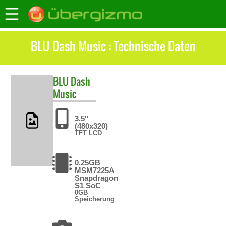
BLU Dash Music : Technische Daten
BLU
Dash
Music
3.5"
(480x320)
TFT LCD
0.25GB
MSM7225A
Snapdragon
S1 SoC
0GB
Speicherung