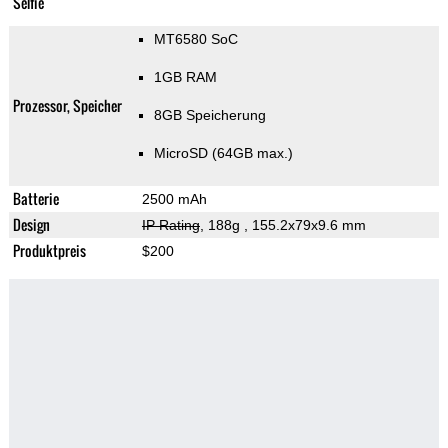
Selfie
MT6580 SoC
1GB RAM
Prozessor, Speicher
8GB Speicherung
MicroSD (64GB max.)
Batterie
2500 mAh
Design
IP Rating
, 188g
, 155.2x79x9.6 mm
Produktpreis
$200