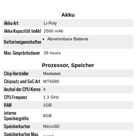
Akku
Akku-Art
Li-Poly
Akku-Kapazität (mAh)
2500 mAh
Abnehmbare Batterie
Batterieeigenschaften
Max. Gesprächsdauer
26 hours
Prozessor, Speicher
Chip-Hersteller
Mediatek
Chipsatz und SoC-Art
MT6580
Anzhal der CPU-Kerne
4
CPU-Frequenz
1.3 GHz
RAM
1GB
Interne
8GB
Speichergröße
Speicherkarten
MicroSD
Speicherkarten Max.