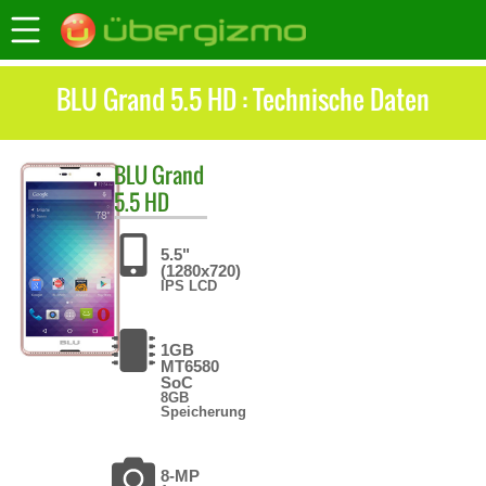
BLU Grand 5.5 HD : Technische Daten
BLU
Grand
5.5 HD
5.5"
(1280x720)
IPS LCD
1GB
MT6580
SoC
8GB
Speicherung
8-MP