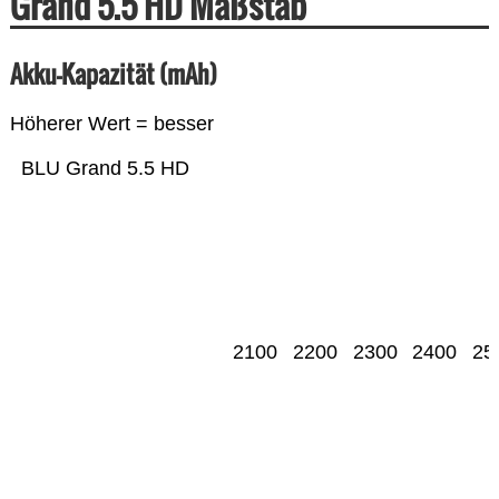
Grand 5.5 HD Maßstab
Akku-Kapazität (mAh)
Höherer Wert = besser
BLU Grand 5.5 HD
2100
2200
2300
2400
25