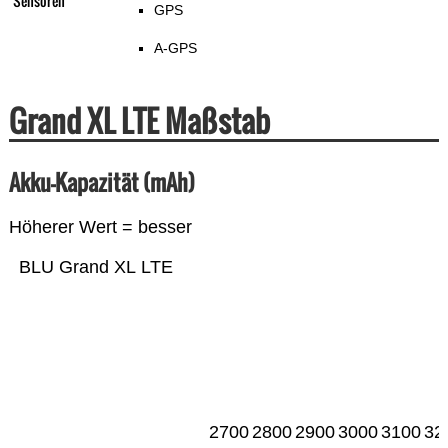
Sensoren
GPS
A-GPS
Grand XL LTE Maßstab
Akku-Kapazität (mAh)
Höherer Wert = besser
BLU Grand XL LTE
2700
2800
2900
3000
3100
32