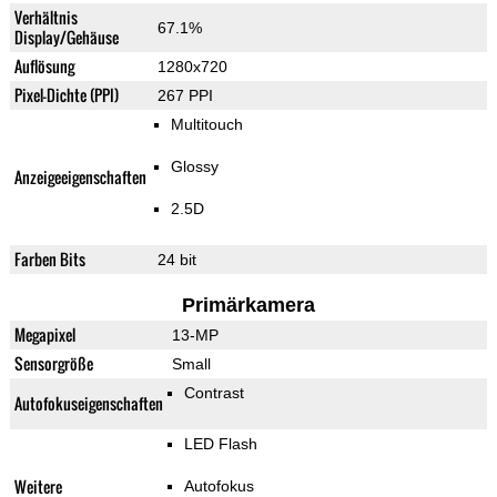
Verhältnis
67.1%
Display/Gehäuse
Auflösung
1280x720
Pixel-Dichte (PPI)
267 PPI
Multitouch
Glossy
Anzeigeeigenschaften
2.5D
Farben Bits
24 bit
Primärkamera
Megapixel
13-MP
Sensorgröße
Small
Contrast
Autofokuseigenschaften
LED Flash
Weitere
Autofokus