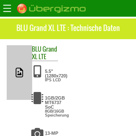
BLU Grand XL LTE : Technische Daten
BLU
Grand
XL LTE
5.5"
(1280x720)
IPS LCD
1GB/2GB
MT6737
SoC
8GB/16GB
Speicherung
13-MP