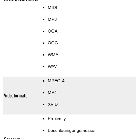
MIDI
MP3
OGA
OGG
WMA
WAV
MPEG-4
MP4
Videoformate
XVID
Proximity
Beschleunigungsmesser