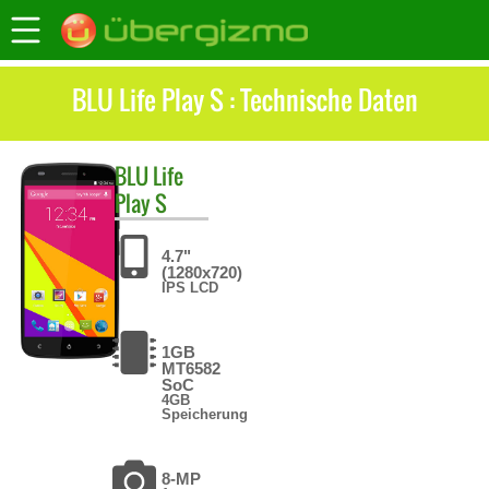
BLU Life Play S : Technische Daten
BLU
Life
Play S
4.7"
(1280x720)
IPS LCD
1GB
MT6582
SoC
4GB
Speicherung
8-MP