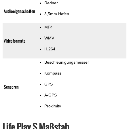
Redner
Audioeigenschaften
3,5mm Hafen
MP4
WMV
Videoformate
H.264
Beschleunigungsmesser
Kompass
GPS
Sensoren
A-GPS
Proximity
Life Play S Maßstab