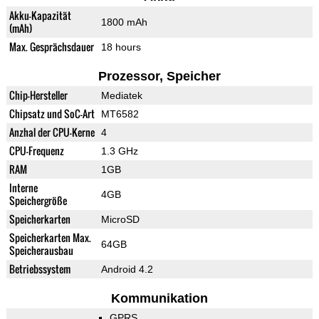
Akku-Kapazität
1800 mAh
(mAh)
Max. Gesprächsdauer
18 hours
Prozessor, Speicher
Chip-Hersteller
Mediatek
Chipsatz und SoC-Art
MT6582
Anzhal der CPU-Kerne
4
CPU-Frequenz
1.3 GHz
RAM
1GB
Interne
4GB
Speichergröße
Speicherkarten
MicroSD
Speicherkarten Max.
64GB
Speicherausbau
Betriebssystem
Android 4.2
Kommunikation
GPRS