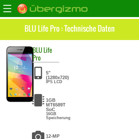
BLU Life Pro : Technische Daten
BLU
Life
Pro
5"
(1280x720)
IPS LCD
1GB
MT6589T
SoC
16GB
Speicherung
12-MP