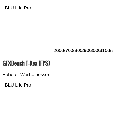
BLU Life Pro
2600
2700
2800
2900
3000
3100
32
GFXBench T-Rex (FPS)
Höherer Wert = besser
BLU Life Pro