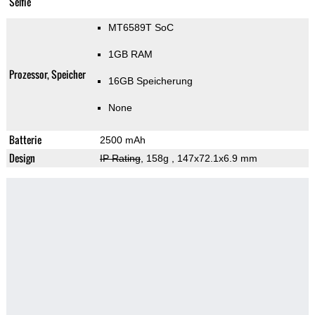
Selfie
MT6589T SoC
1GB RAM
Prozessor, Speicher
16GB Speicherung
None
Batterie
2500 mAh
Design
IP Rating
, 158g
, 147x72.1x6.9 mm