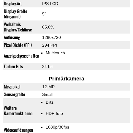
Display-Art
IPS LCD
Display-Größe
5"
(diagonal)
Verhältnis
65.0%
Display/Gehäuse
Auflösung
1280x720
Pixel-Dichte (PPI)
294 PPI
Multitouch
Anzeigeeigenschaften
Farben Bits
24 bit
Primärkamera
Megapixel
12-MP
Sensorgröße
Small
Blitz
Weitere
Kamerfunktionen
HDR foto
1080p/30fps
Videoauflösungen