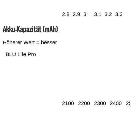
2.8
2.9
3
3.1
3.2
3.3
Akku-Kapazität (mAh)
Höherer Wert = besser
BLU Life Pro
2100
2200
2300
2400
25