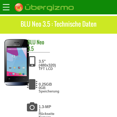
BLU Neo 3.5 : Technische Daten
BLU
Neo
3.5
3.5"
(480x320)
TFT LCD
0.25GB
0GB
Speicherung
1.3-MP
1
Rückseite