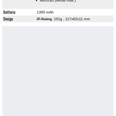
MicroSD (64GB max.)
Batterie
1300 mAh
Design
IP Rating
, 101g
, 117x62x11 mm