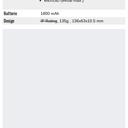
MicroSD (64GB max.)
Batterie
1800 mAh
Design
IP Rating
, 135g
, 136x63x10.5 mm