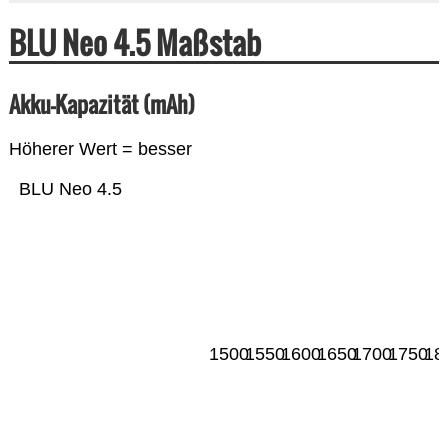
BLU Neo 4.5 Maßstab
Akku-Kapazität (mAh)
Höherer Wert = besser
BLU Neo 4.5
1500
1550
1600
1650
1700
1750
18