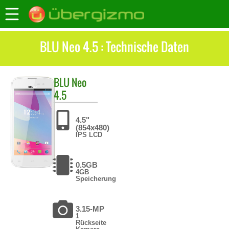
BLU Neo 4.5 : Technische Daten
BLU
Neo
4.5
4.5"
(854x480)
IPS LCD
0.5GB
4GB
Speicherung
3.15-MP
1
Rückseite