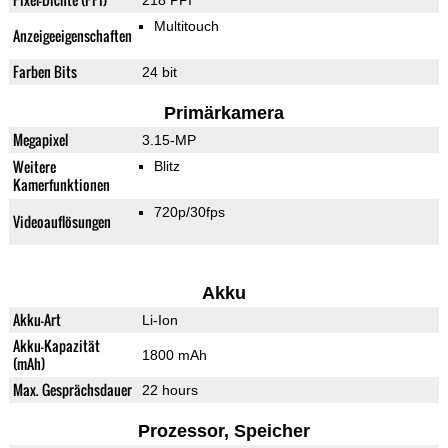
218 PPI
Multitouch
Anzeigeeigenschaften
Farben Bits
24 bit
Primärkamera
Megapixel
3.15-MP
Weitere
Blitz
Kamerfunktionen
720p/30fps
Videoauflösungen
Akku
Akku-Art
Li-Ion
Akku-Kapazität
1800 mAh
(mAh)
Max. Gesprächsdauer
22 hours
Prozessor, Speicher