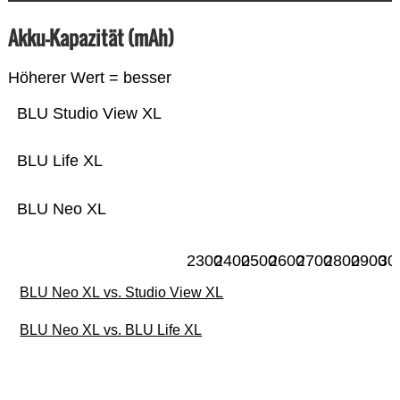
Akku-Kapazität (mAh)
Höherer Wert = besser
BLU Studio View XL
BLU Life XL
BLU Neo XL
2300
2400
2500
2600
2700
2800
2900
30
BLU Neo XL vs. Studio View XL
BLU Neo XL vs. BLU Life XL