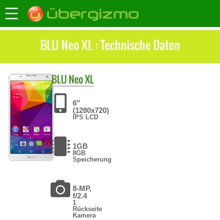
BLU Neo XL : Technische Daten
BLU
Neo XL
6"
(1280x720)
IPS LCD
1GB
8GB
Speicherung
8-MP,
f/2.4
1
Rückseite
Kamera