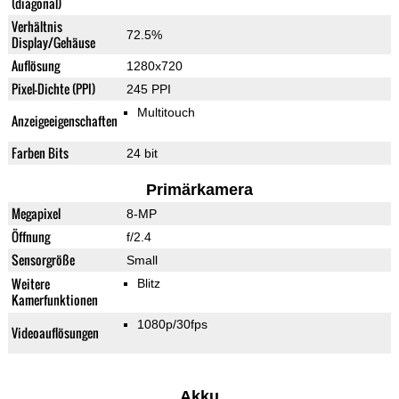
(diagonal)
Verhältnis
72.5%
Display/Gehäuse
Auflösung
1280x720
Pixel-Dichte (PPI)
245 PPI
Multitouch
Anzeigeeigenschaften
Farben Bits
24 bit
Primärkamera
Megapixel
8-MP
Öffnung
f/2.4
Sensorgröße
Small
Weitere
Blitz
Kamerfunktionen
1080p/30fps
Videoauflösungen
Akku