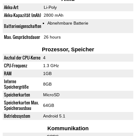
Akku-Art
Li-Poly
Akku-Kapazität (mAh)
2800 mAh
Abnehmbare Batterie
Batterieeigenschaften
Max. Gesprächsdauer
26 hours
Prozessor, Speicher
Anzhal der CPU-Kerne
4
CPU-Frequenz
1.3 GHz
RAM
1GB
Interne
8GB
Speichergröße
Speicherkarten
MicroSD
Speicherkarten Max.
64GB
Speicherausbau
Betriebssystem
Android 5.1
Kommunikation