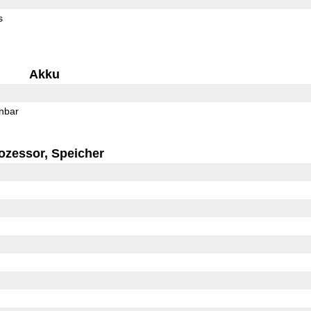
s
Akku
rnbar
ozessor, Speicher