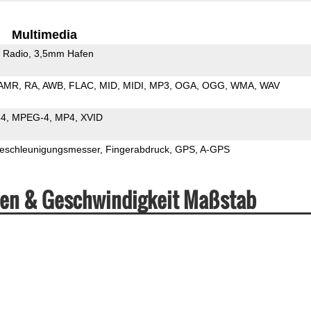
Multimedia
 Radio
3,5mm Hafen
AMR
RA
AWB
FLAC
MID
MIDI
MP3
OGA
OGG
WMA
WAV
64
MPEG-4
MP4
XVID
eschleunigungsmesser
Fingerabdruck
GPS
A-GPS
ten & Geschwindigkeit Maßstab