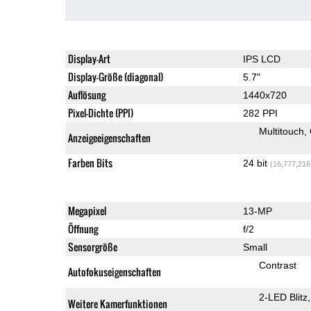
Display-Art
IPS LCD
Display-Größe (diagonal)
5.7"
Auflösung
1440x720
Pixel-Dichte (PPI)
282 PPI
Multitouch
Anzeigeeigenschaften
Farben Bits
24 bit
(16,777,216
Megapixel
13-MP
Öffnung
f/2
Sensorgröße
Small
Contrast
Autofokuseigenschaften
2-LED Blitz
Weitere Kamerfunktionen