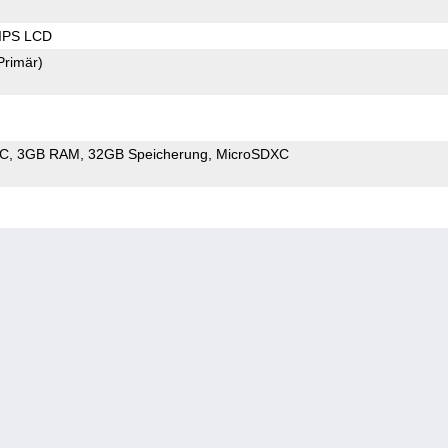
 IPS LCD
Primär)
oC
3GB RAM
32GB Speicherung
MicroSDXC