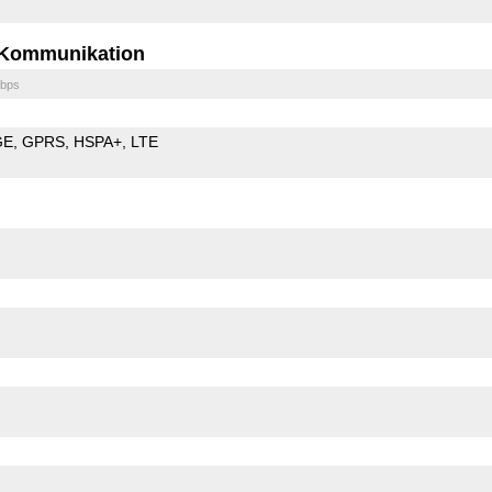
Kommunikation
bps
GE
GPRS
HSPA+
LTE