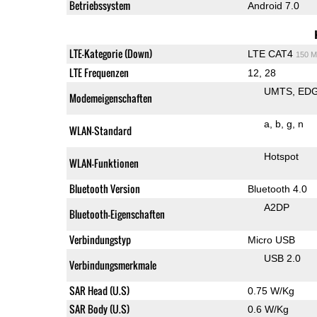
Betriebssystem
Android 7.0
LTE-Kategorie (Down)
LTE CAT4
150 M
LTE Frequenzen
12, 28
UMTS
ED
Modemeigenschaften
a
b
g
n
WLAN-Standard
Hotspot
WLAN-Funktionen
Bluetooth Version
Bluetooth 4.0
A2DP
Bluetooth-Eigenschaften
Verbindungstyp
Micro USB
USB 2.0
Verbindungsmerkmale
SAR Head (U.S)
0.75 W/Kg
SAR Body (U.S)
0.6 W/Kg