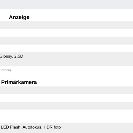
Anzeige
Glossy
2.5D
 farben)
Primärkamera
LED Flash
Autofokus
HDR foto