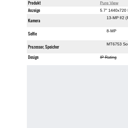
Produkt
Pure View
Anzeige
5.7" 1440x720
13-MP f/2
(
Kamera
8-MP
Selfie
MT6753 S
Prozessor, Speicher
Design
IP Rating