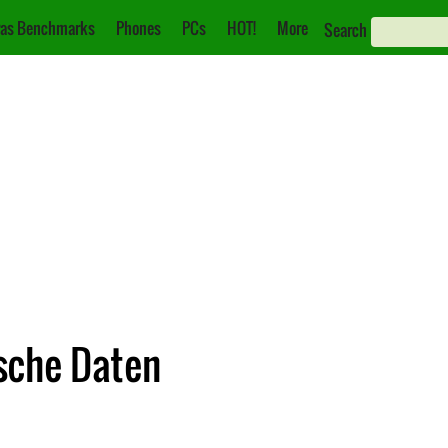
as Benchmarks
Phones
PCs
HOT!
More
Search
sche Daten