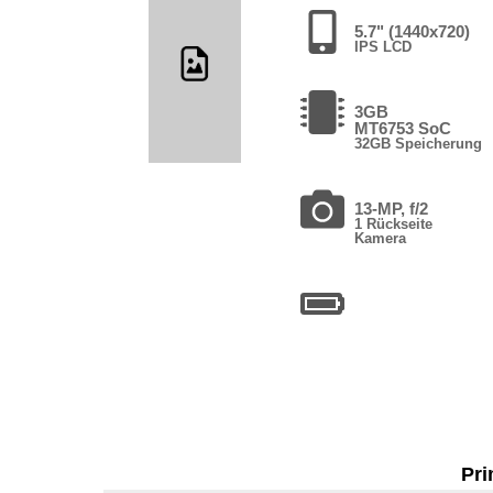
5.7" (1440x720)
IPS LCD
3GB
MT6753 SoC
32GB Speicherung
13-MP, f/2
1 Rückseite
Kamera
Pri